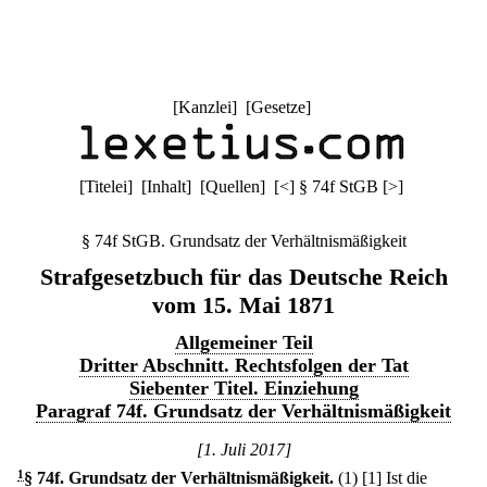
[
Kanzlei
] [
Gesetze
]
[
Titelei
] [
Inhalt
] [
Quellen
]
[
<
]
§ 74f StGB
[
>
]
§ 74f StGB. Grundsatz der Verhältnismäßigkeit
Strafgesetzbuch für das Deutsche Reich
vom 15. Mai 1871
Allgemeiner Teil
Dritter Abschnitt. Rechtsfolgen der Tat
Siebenter Titel. Einziehung
Paragraf 74f. Grundsatz der Verhältnismäßigkeit
[1. Juli 2017]
1
§ 74f
.
Grundsatz der Verhältnismäßigkeit.
(1)
[1] Ist die