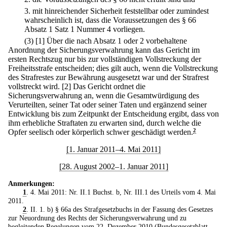
3.
mit hinreichender Sicherheit feststellbar oder zumindest
wahrscheinlich ist, dass die Voraussetzungen des § 66
Absatz 1 Satz 1 Nummer 4 vorliegen.
(3)
[1] Über die nach Absatz 1 oder 2 vorbehaltene
Anordnung der Sicherungsverwahrung kann das Gericht im
ersten Rechtszug nur bis zur vollständigen Vollstreckung der
Freiheitsstrafe entscheiden; dies gilt auch, wenn die Vollstreckung
des Strafrestes zur Bewährung ausgesetzt war und der Strafrest
vollstreckt wird.
[2] Das Gericht ordnet die
Sicherungsverwahrung an, wenn die Gesamtwürdigung des
Verurteilten, seiner Tat oder seiner Taten und ergänzend seiner
Entwicklung bis zum Zeitpunkt der Entscheidung ergibt, dass von
ihm erhebliche Straftaten zu erwarten sind, durch welche die
Opfer seelisch oder körperlich schwer geschädigt werden.
2
[1. Januar 2011–4. Mai 2011]
[28. August 2002–1. Januar 2011]
Anmerkungen:
1
. 4. Mai 2011: Nr. II.1 Buchst. b, Nr. III.1 des Urteils vom 4. Mai
2011.
2
. II. 1. b) § 66a des Strafgesetzbuchs in der Fassung des Gesetzes
zur Neuordnung des Rechts der Sicherungsverwahrung und zu
begleitenden Regelungen vom 22. Dezember 2010 (Bundesgesetzblatt