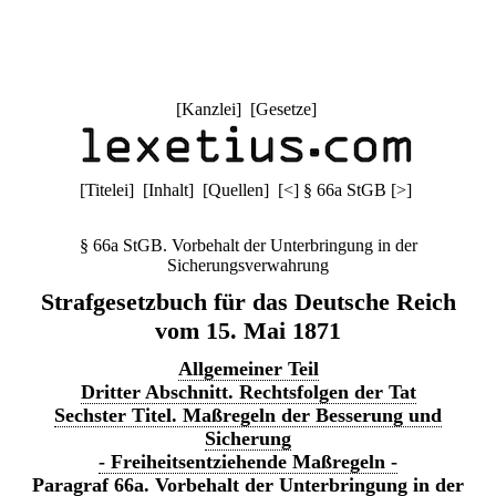
[
Kanzlei
] [
Gesetze
]
[
Titelei
] [
Inhalt
] [
Quellen
]
[
<
]
§ 66a StGB
[
>
]
§ 66a StGB. Vorbehalt der Unterbringung in der
Sicherungsverwahrung
Strafgesetzbuch für das Deutsche Reich
vom 15. Mai 1871
Allgemeiner Teil
Dritter Abschnitt. Rechtsfolgen der Tat
Sechster Titel. Maßregeln der Besserung und
Sicherung
- Freiheitsentziehende Maßregeln -
Paragraf 66a. Vorbehalt der Unterbringung in der