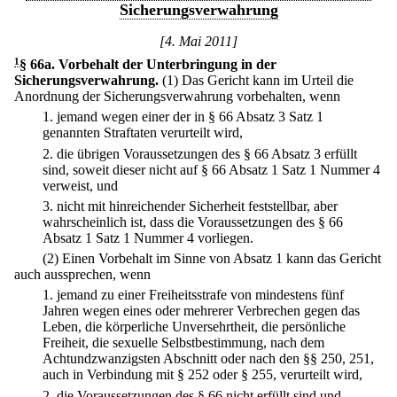
Sicherungsverwahrung
[4. Mai 2011]
1
§ 66a
.
Vorbehalt der Unterbringung in der
Sicherungsverwahrung.
(1) Das Gericht kann im Urteil die
Anordnung der Sicherungsverwahrung vorbehalten, wenn
1.
jemand wegen einer der in § 66 Absatz 3 Satz 1
genannten Straftaten verurteilt wird,
2.
die übrigen Voraussetzungen des § 66 Absatz 3 erfüllt
sind, soweit dieser nicht auf § 66 Absatz 1 Satz 1 Nummer 4
verweist, und
3.
nicht mit hinreichender Sicherheit feststellbar, aber
wahrscheinlich ist, dass die Voraussetzungen des § 66
Absatz 1 Satz 1 Nummer 4 vorliegen.
(2) Einen Vorbehalt im Sinne von Absatz 1 kann das Gericht
auch aussprechen, wenn
1.
jemand zu einer Freiheitsstrafe von mindestens fünf
Jahren wegen eines oder mehrerer Verbrechen gegen das
Leben, die körperliche Unversehrtheit, die persönliche
Freiheit, die sexuelle Selbstbestimmung, nach dem
Achtundzwanzigsten Abschnitt oder nach den §§ 250, 251,
auch in Verbindung mit § 252 oder § 255, verurteilt wird,
2.
die Voraussetzungen des § 66 nicht erfüllt sind und