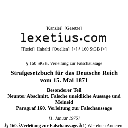
[
Kanzlei
] [
Gesetze
]
[
Titelei
] [
Inhalt
] [
Quellen
]
[
<
]
§ 160 StGB
[
>
]
§ 160 StGB. Verleitung zur Falschaussage
Strafgesetzbuch für das Deutsche Reich
vom 15. Mai 1871
Besonderer Teil
Neunter Abschnitt. Falsche uneidliche Aussage und
Meineid
Paragraf 160. Verleitung zur Falschaussage
[1. Januar 1975]
1
§ 160
.
2
Verleitung zur Falschaussage.
3
(1) Wer einen Anderen