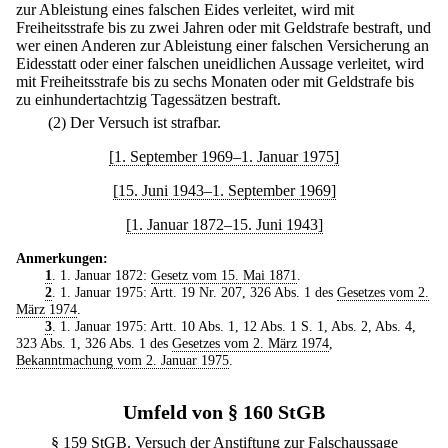
zur Ableistung eines falschen Eides verleitet, wird mit
Freiheitsstrafe bis zu zwei Jahren oder mit Geldstrafe bestraft, und
wer einen Anderen zur Ableistung einer falschen Versicherung an
Eidesstatt oder einer falschen uneidlichen Aussage verleitet, wird
mit Freiheitsstrafe bis zu sechs Monaten oder mit Geldstrafe bis
zu einhundertachtzig Tagessätzen bestraft.
(2) Der Versuch ist strafbar.
[1. September 1969–1. Januar 1975]
[15. Juni 1943–1. September 1969]
[1. Januar 1872–15. Juni 1943]
Anmerkungen:
1
. 1. Januar 1872:
Gesetz vom 15. Mai 1871
.
2
. 1. Januar 1975: Artt. 19 Nr. 207, 326 Abs. 1 des
Gesetzes vom 2.
März 1974
.
3
. 1. Januar 1975: Artt. 10 Abs. 1, 12 Abs. 1 S. 1, Abs. 2, Abs. 4,
323 Abs. 1, 326 Abs. 1 des
Gesetzes vom 2. März 1974
,
Bekanntmachung vom 2. Januar 1975
.
Umfeld von § 160 StGB
§ 159 StGB. Versuch der Anstiftung zur Falschaussage