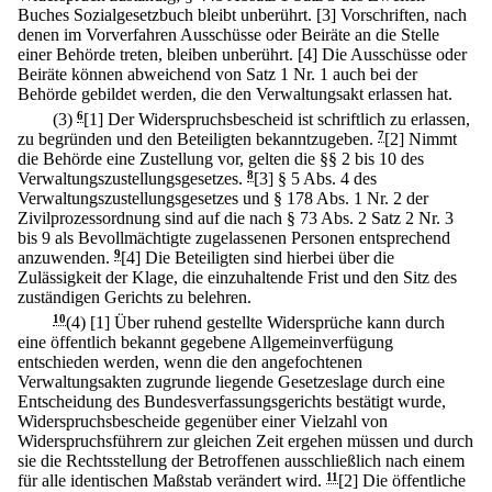
Buches Sozialgesetzbuch bleibt unberührt.
[3] Vorschriften, nach
denen im Vorverfahren Ausschüsse oder Beiräte an die Stelle
einer Behörde treten, bleiben unberührt.
[4] Die Ausschüsse oder
Beiräte können abweichend von Satz 1 Nr. 1 auch bei der
Behörde gebildet werden, die den Verwaltungsakt erlassen hat.
(3)
6
[1] Der Widerspruchsbescheid ist schriftlich zu erlassen,
zu begründen und den Beteiligten bekanntzugeben.
7
[2] Nimmt
die Behörde eine Zustellung vor, gelten die §§ 2 bis 10 des
Verwaltungszustellungsgesetzes.
8
[3] § 5 Abs. 4 des
Verwaltungszustellungsgesetzes und § 178 Abs. 1 Nr. 2 der
Zivilprozessordnung sind auf die nach § 73 Abs. 2 Satz 2 Nr. 3
bis 9 als Bevollmächtigte zugelassenen Personen entsprechend
anzuwenden.
9
[4] Die Beteiligten sind hierbei über die
Zulässigkeit der Klage, die einzuhaltende Frist und den Sitz des
zuständigen Gerichts zu belehren.
10
(4)
[1] Über ruhend gestellte Widersprüche kann durch
eine öffentlich bekannt gegebene Allgemeinverfügung
entschieden werden, wenn die den angefochtenen
Verwaltungsakten zugrunde liegende Gesetzeslage durch eine
Entscheidung des Bundesverfassungsgerichts bestätigt wurde,
Widerspruchsbescheide gegenüber einer Vielzahl von
Widerspruchsführern zur gleichen Zeit ergehen müssen und durch
sie die Rechtsstellung der Betroffenen ausschließlich nach einem
für alle identischen Maßstab verändert wird.
11
[2] Die öffentliche