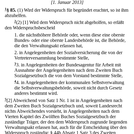
[1. Januar 2013]
1
§ 85
.
(1) Wird der Widerspruch für begründet erachtet, so ist ihm
abzuhelfen.
2
(2)
[1] Wird dem Widerspruch nicht abgeholfen, so erläßt
den Widerspruchsbescheid
1.
die nächsthöhere Behörde oder, wenn diese eine oberste
Bundes- oder eine oberste Landesbehörde ist, die Behörde,
die den Verwaltungsakt erlassen hat,
2.
in Angelegenheiten der Sozialversicherung die von der
Vertreterversammlung bestimmte Stelle,
3
3.
in Angelegenheiten der Bundesagentur für Arbeit mit
Ausnahme der Angelegenheiten nach dem Zweiten Buch
Sozialgesetzbuch die von dem Vorstand bestimmte Stelle,
4
4.
in Angelegenheiten der kommunalen Selbstverwaltung
die Selbstverwaltungsbehörde, soweit nicht durch Gesetz
anderes bestimmt wird.
5
[2] Abweichend von Satz 1 Nr. 1 ist in Angelegenheiten nach
dem Zweiten Buch Sozialgesetzbuch und, soweit Landesrecht
nichts Abweichendes vorsieht, in Angelegenheiten nach dem
Vierten Kapitel des Zwölften Buches Sozialgesetzbuch der
zuständige Träger, der den dem Widerspruch zugrunde liegenden
Verwaltungsakt erlassen hat, auch für die Entscheidung über den
Widerspruch zuständig; § 44b Absatz 1 Satz 3 des Zweiten