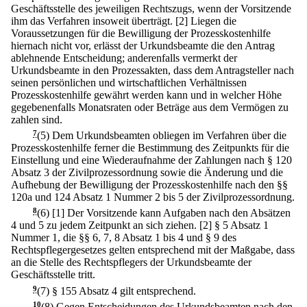
Geschäftsstelle des jeweiligen Rechtszugs, wenn der Vorsitzende
ihm das Verfahren insoweit überträgt.
[2] Liegen die
Voraussetzungen für die Bewilligung der Prozesskostenhilfe
hiernach nicht vor, erlässt der Urkundsbeamte die den Antrag
ablehnende Entscheidung; anderenfalls vermerkt der
Urkundsbeamte in den Prozessakten, dass dem Antragsteller nach
seinen persönlichen und wirtschaftlichen Verhältnissen
Prozesskostenhilfe gewährt werden kann und in welcher Höhe
gegebenenfalls Monatsraten oder Beträge aus dem Vermögen zu
zahlen sind.
7
(5) Dem Urkundsbeamten obliegen im Verfahren über die
Prozesskostenhilfe ferner die Bestimmung des Zeitpunkts für die
Einstellung und eine Wiederaufnahme der Zahlungen nach § 120
Absatz 3 der Zivilprozessordnung sowie die Änderung und die
Aufhebung der Bewilligung der Prozesskostenhilfe nach den §§
120a und 124 Absatz 1 Nummer 2 bis 5 der Zivilprozessordnung.
8
(6)
[1] Der Vorsitzende kann Aufgaben nach den Absätzen
4 und 5 zu jedem Zeitpunkt an sich ziehen.
[2] § 5 Absatz 1
Nummer 1, die §§ 6, 7, 8 Absatz 1 bis 4 und § 9 des
Rechtspflegergesetzes gelten entsprechend mit der Maßgabe, dass
an die Stelle des Rechtspflegers der Urkundsbeamte der
Geschäftsstelle tritt.
9
(7) § 155 Absatz 4 gilt entsprechend.
10
(8) Gegen Entscheidungen des Urkundsbeamten nach den