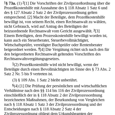
1
§ 73a
.
(1)
2
[1] Die Vorschriften der Zivilprozeßordnung über die
Prozeßkostenhilfe mit Ausnahme des § 118 Absatz 1 Satz 6 und
des § 127 Absatz 2 Satz 2 der Zivilprozessordnung gelten
entsprechend.
[2] Macht der Beteiligte, dem Prozeßkostenhilfe
bewilligt ist, von seinem Recht, einen Rechtsanwalt zu wählen,
nicht Gebrauch, wird auf Antrag des Beteiligten der
beizuordnende Rechtsanwalt vom Gericht ausgewählt.
3
[3]
Einem Beteiligten, dem Prozesskostenhilfe bewilligt worden ist,
kann auch ein Steuerberater, Steuerbevollmächtigter,
Wirtschaftsprüfer, vereidigter Buchprüfer oder Rentenberater
beigeordnet werden.
4
[4] Die Vergütung richtet sich nach den für
den beigeordneten Rechtsanwalt geltenden Vorschriften des
Rechtsanwaltsvergütungsgesetzes.
5
(2) Prozeßkostenhilfe wird nicht bewilligt, wenn der
Beteiligte durch einen Bevollmächtigten im Sinne des § 73 Abs. 2
Satz 2 Nr. 5 bis 9 vertreten ist.
(3) § 109 Abs. 1 Satz 2 bleibt unberührt.
6
(4)
[1] Die Prüfung der persönlichen und wirtschaftlichen
Verhältnisse nach den §§ 114 bis 116 der Zivilprozessordnung
einschließlich der in § 118 Absatz 2 der Zivilprozessordnung
bezeichneten Maßnahmen, der Beurkundung von Vergleichen
nach § 118 Absatz 1 Satz 3 der Zivilprozessordnung und der
Entscheidungen nach § 118 Absatz 2 Satz 4 der
Zivilprozessordnung obliegt dem Urkundsbeamten der