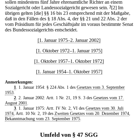
sollen mindestens fünf Jahre ehrenamtliche Richter an einem
Sozialgericht oder Landessozialgericht gewesen sein.
3
[2] Im
übrigen gelten [die] §§ 16 bis 23 entsprechend mit der Maßgabe,
daß in den Fällen des § 18 Abs. 4, der §§ 21 und 22 Abs. 2 der
vom Präsidium für jedes Geschäftsjahr im voraus bestimmte Senat
des Bundessozialgerichts entscheidet.
[1. Januar 1975–2. Januar 2002]
[1. Oktober 1972–1. Januar 1975]
[1. Oktober 1957–1. Oktober 1972]
[1. Januar 1954–1. Oktober 1957]
Anmerkungen:
1
. 1. Januar 1954: § 224 Abs. 1 des
Gesetzes vom 3. September
1953
.
2
. 2. Januar 2002: Artt. 1 Nr. 21, 19 S. 3 des
Gesetzes vom 17.
August 2001
.
3
. 1. Januar 1975: Artt. IV Nr. 2, VI des
Gesetzes vom 30. Juli
1974
, Artt. 10 Nr. 2, 19 des
Zweiten Gesetzes vom 20. Dezember 1974
,
Bekanntmachung vom 23. September 1975
.
Umfeld von § 47 SGG