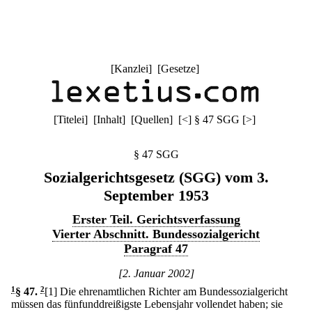
[
Kanzlei
] [
Gesetze
]
[
Titelei
] [
Inhalt
] [
Quellen
]
[
<
]
§ 47 SGG
[
>
]
§ 47 SGG
Sozialgerichtsgesetz (SGG) vom 3.
September 1953
Erster Teil. Gerichtsverfassung
Vierter Abschnitt. Bundessozialgericht
Paragraf 47
[2. Januar 2002]
1
§ 47
.
2
[1] Die ehrenamtlichen Richter am Bundessozialgericht
müssen das fünfunddreißigste Lebensjahr vollendet haben; sie