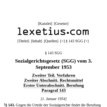
[
Kanzlei
] [
Gesetze
]
[
Titelei
] [
Inhalt
] [
Quellen
]
[
<
]
§ 143 SGG
[
>
]
§ 143 SGG
Sozialgerichtsgesetz (SGG) vom 3.
September 1953
Zweiter Teil. Verfahren
Zweiter Abschnitt. Rechtsmittel
Erster Unterabschnitt. Berufung
Paragraf 143
[1. Januar 1954]
1
§ 143
.
Gegen die Urteile der Sozialgerichte findet die Berufung