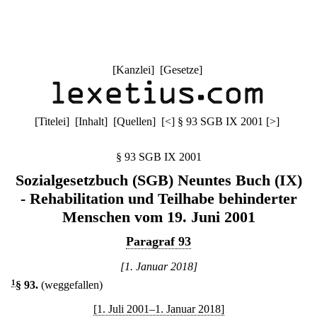
[
Kanzlei
] [
Gesetze
]
[
Titelei
] [
Inhalt
] [
Quellen
]
[
<
]
§ 93 SGB IX 2001
[
>
]
§ 93 SGB IX 2001
Sozialgesetzbuch (SGB) Neuntes Buch (IX)
- Rehabilitation und Teilhabe behinderter
Menschen vom 19. Juni 2001
Paragraf 93
[1. Januar 2018]
1
§ 93
.
(weggefallen)
[1. Juli 2001–1. Januar 2018]