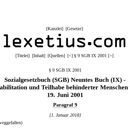
[
Kanzlei
] [
Gesetze
]
[
Titelei
] [
Inhalt
] [
Quellen
]
[
<
]
§ 9 SGB IX 2001
[
>
]
§ 9 SGB IX 2001
Sozialgesetzbuch (SGB) Neuntes Buch (IX) -
abilitation und Teilhabe behinderter Menschen
19. Juni 2001
Paragraf 9
[1. Januar 2018]
weggefallen)