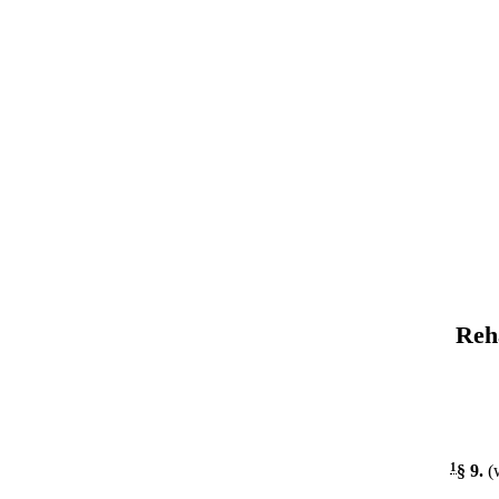
Reh
1
§ 9
.
(