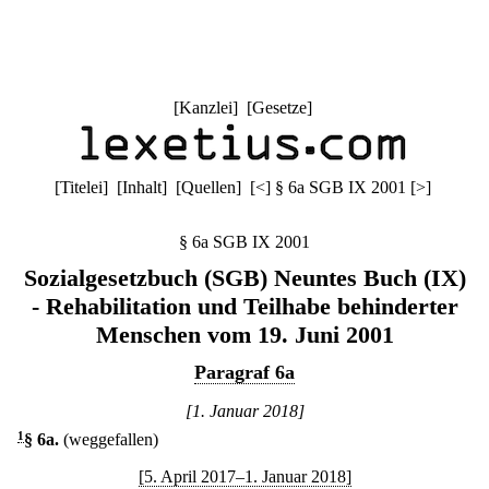
[
Kanzlei
] [
Gesetze
]
[
Titelei
] [
Inhalt
] [
Quellen
]
[
<
]
§ 6a SGB IX 2001
[
>
]
§ 6a SGB IX 2001
Sozialgesetzbuch (SGB) Neuntes Buch (IX)
- Rehabilitation und Teilhabe behinderter
Menschen vom 19. Juni 2001
Paragraf 6a
[1. Januar 2018]
1
§ 6a
.
(weggefallen)
[5. April 2017–1. Januar 2018]