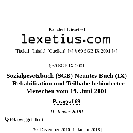
[
Kanzlei
] [
Gesetze
]
[
Titelei
] [
Inhalt
] [
Quellen
]
[
<
]
§ 69 SGB IX 2001
[
>
]
§ 69 SGB IX 2001
Sozialgesetzbuch (SGB) Neuntes Buch (IX)
- Rehabilitation und Teilhabe behinderter
Menschen vom 19. Juni 2001
Paragraf 69
[1. Januar 2018]
1
§ 69
.
(weggefallen)
[30. Dezember 2016–1. Januar 2018]