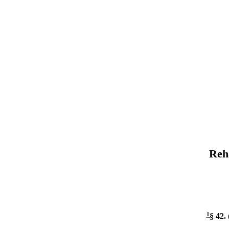
Reh
1
§ 42
.