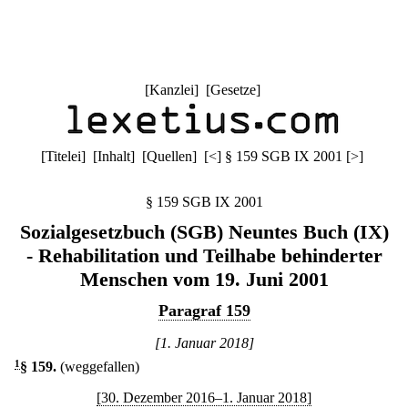
[
Kanzlei
] [
Gesetze
]
[
Titelei
] [
Inhalt
] [
Quellen
]
[
<
]
§ 159 SGB IX 2001
[
>
]
§ 159 SGB IX 2001
Sozialgesetzbuch (SGB) Neuntes Buch (IX)
- Rehabilitation und Teilhabe behinderter
Menschen vom 19. Juni 2001
Paragraf 159
[1. Januar 2018]
1
§ 159
.
(weggefallen)
[30. Dezember 2016–1. Januar 2018]