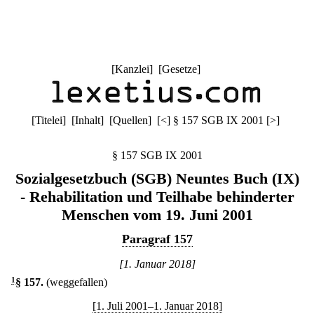
[
Kanzlei
] [
Gesetze
]
[
Titelei
] [
Inhalt
] [
Quellen
]
[
<
]
§ 157 SGB IX 2001
[
>
]
§ 157 SGB IX 2001
Sozialgesetzbuch (SGB) Neuntes Buch (IX)
- Rehabilitation und Teilhabe behinderter
Menschen vom 19. Juni 2001
Paragraf 157
[1. Januar 2018]
1
§ 157
.
(weggefallen)
[1. Juli 2001–1. Januar 2018]