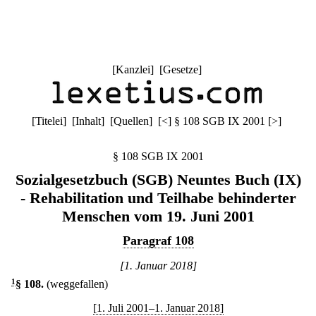
[
Kanzlei
] [
Gesetze
]
[
Titelei
] [
Inhalt
] [
Quellen
]
[
<
]
§ 108 SGB IX 2001
[
>
]
§ 108 SGB IX 2001
Sozialgesetzbuch (SGB) Neuntes Buch (IX)
- Rehabilitation und Teilhabe behinderter
Menschen vom 19. Juni 2001
Paragraf 108
[1. Januar 2018]
1
§ 108
.
(weggefallen)
[1. Juli 2001–1. Januar 2018]