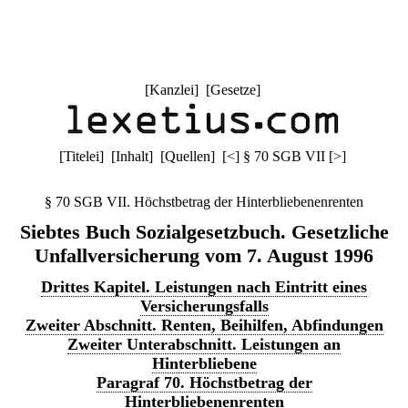
[
Kanzlei
] [
Gesetze
]
[
Titelei
] [
Inhalt
] [
Quellen
]
[
<
]
§ 70 SGB VII
[
>
]
§ 70 SGB VII. Höchstbetrag der Hinterbliebenenrenten
Siebtes Buch Sozialgesetzbuch. Gesetzliche
Unfallversicherung vom 7. August 1996
Drittes Kapitel. Leistungen nach Eintritt eines
Versicherungsfalls
Zweiter Abschnitt. Renten, Beihilfen, Abfindungen
Zweiter Unterabschnitt. Leistungen an
Hinterbliebene
Paragraf 70. Höchstbetrag der
Hinterbliebenenrenten