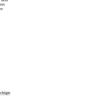
res
es
chtigte