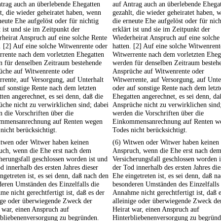
trag auch an überlebende Ehegatten
auf Antrag auch an überlebende Ehega
t, die wieder geheiratet haben, wenn
gezahlt, die wieder geheiratet haben, 
neute Ehe aufgelöst oder für nichtig
die erneute Ehe aufgelöst oder für nich
t ist und sie im Zeitpunkt der
erklärt ist und sie im Zeitpunkt der
heirat Anspruch auf eine solche Rente
Wiederheirat Anspruch auf eine solche
. [2] Auf eine solche Witwenrente oder
hatten. [2] Auf eine solche Witwenrent
rrente nach dem vorletzten Ehegatten
Witwerrente nach dem vorletzten Eheg
n für denselben Zeitraum bestehende
werden für denselben Zeitraum besteh
üche auf Witwenrente oder
Ansprüche auf Witwenrente oder
rente, auf Versorgung, auf Unterhalt
Witwerrente, auf Versorgung, auf Unte
uf sonstige Rente nach dem letzten
oder auf sonstige Rente nach dem letzt
ten angerechnet, es sei denn, daß die
Ehegatten angerechnet, es sei denn, da
che nicht zu verwirklichen sind; dabei
Ansprüche nicht zu verwirklichen sind
 die Vorschriften über die
werden die Vorschriften über die
mmensanrechnung auf Renten wegen
Einkommensanrechnung auf Renten w
nicht berücksichtigt.
Todes nicht berücksichtigt.
itwen oder Witwer haben keinen
(6) Witwen oder Witwer haben keinen
uch, wenn die Ehe erst nach dem
Anspruch, wenn die Ehe erst nach de
herungsfall geschlossen worden ist und
Versicherungsfall geschlossen worden i
d innerhalb des ersten Jahres dieser
der Tod innerhalb des ersten Jahres die
ngetreten ist, es sei denn, daß nach den
Ehe eingetreten ist, es sei denn, daß n
eren Umständen des Einzelfalls die
besonderen Umständen des Einzelfalls 
e nicht gerechtfertigt ist, daß es der
Annahme nicht gerechtfertigt ist, daß e
nige oder überwiegende Zweck der
alleinige oder überwiegende Zweck de
 war, einen Anspruch auf
Heirat war, einen Anspruch auf
rbliebenenversorgung zu begründen.
Hinterbliebenenversorgung zu begründ