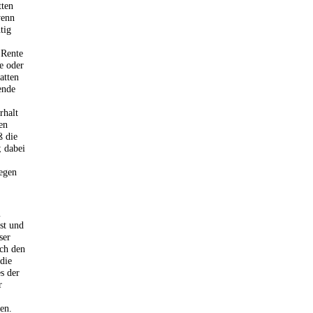
tten
wenn
tig
 Rente
e oder
atten
ende
rhalt
en
ß die
; dabei
egen
m
st und
ser
ach den
die
s der
r
en.