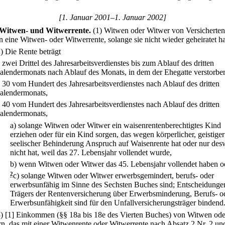
[1. Januar 2001–1. Januar 2002]
Witwen- und Witwerrente.
(1) Witwen oder Witwer von Versicherten
en eine Witwen- oder Witwerrente, solange sie nicht wieder geheiratet h
2) Die Rente beträgt
.
zwei Drittel des Jahresarbeitsverdienstes bis zum Ablauf des dritten
alendermonats nach Ablauf des Monats, in dem der Ehegatte verstorben 
.
30 vom Hundert des Jahresarbeitsverdienstes nach Ablauf des dritten
alendermonats,
.
40 vom Hundert des Jahresarbeitsverdienstes nach Ablauf des dritten
alendermonats,
a)
solange Witwen oder Witwer ein waisenrentenberechtigtes Kind
erziehen oder für ein Kind sorgen, das wegen körperlicher, geistiger
seelischer Behinderung Anspruch auf Waisenrente hat oder nur de
nicht hat, weil das 27. Lebensjahr vollendet wurde,
b)
wenn Witwen oder Witwer das 45. Lebensjahr vollendet haben o
2
c)
solange Witwen oder Witwer erwerbsgemindert, berufs- oder
erwerbsunfähig im Sinne des Sechsten Buches sind; Entscheidunge
Trägers der Rentenversicherung über Erwerbsminderung, Berufs- o
Erwerbsunfähigkeit sind für den Unfallversicherungsträger bindend
3)
[1] Einkommen (§§ 18a bis 18e des Vierten Buches) von Witwen ode
n, das mit einer Witwenrente oder Witwerrente nach Absatz 2 Nr. 2 un