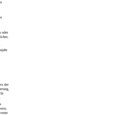
es
es
n oder
icher,
r
nsjahr
rs der
erung,
für
.
s
wern,
rrente