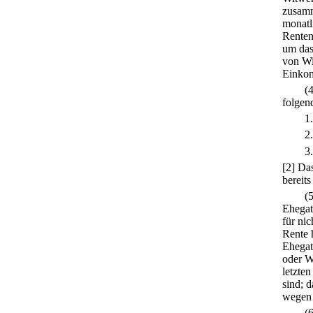
zusamm
monatl
Renten
um das
von Wi
Einkom
(
folgen
1
2
3
[2] Da
bereit
(
Ehegat
für nic
Rente 
Ehegat
oder W
letzte
sind; 
wegen 
(