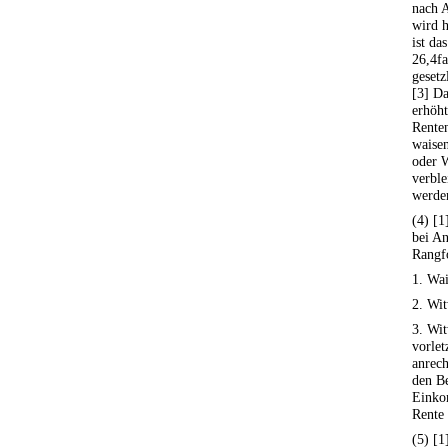
nach A
wird h
ist da
26,4fa
gesetz
[3] D
erhöht
Renten
waise
oder 
verbl
werde
(4) [
bei A
Rangf
1. Wai
2. Wit
3. Wi
vorlet
anrec
den Be
Einko
Rente 
(5) [1