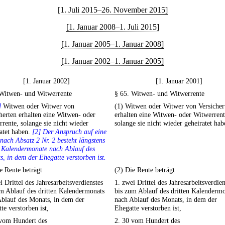
[1. Juli 2015–26. November 2015]
[1. Januar 2008–1. Juli 2015]
[1. Januar 2005–1. Januar 2008]
[1. Januar 2002–1. Januar 2005]
[1. Januar 2002]
[1. Januar 2001]
 Witwen- und Witwerrente
§ 65. Witwen- und Witwerrente
]
Witwen oder Witwer von
(1) Witwen oder Witwer von Versicher
herten erhalten eine Witwen- oder
erhalten eine Witwen- oder Witwerrent
rente, solange sie nicht wieder
solange sie nicht wieder geheiratet hab
atet haben.
[2] Der Anspruch auf eine
nach Absatz 2 Nr. 2 besteht längstens
4 Kalendermonate nach Ablauf des
, in dem der Ehegatte verstorben ist.
e Rente beträgt
(2) Die Rente beträgt
i Drittel des Jahresarbeitsverdienstes
1. zwei Drittel des Jahresarbeitsverdien
m Ablauf des dritten Kalendermonats
bis zum Ablauf des dritten Kalenderm
blauf des Monats, in dem der
nach Ablauf des Monats, in dem der
te verstorben ist,
Ehegatte verstorben ist,
 vom Hundert des
2. 30 vom Hundert des