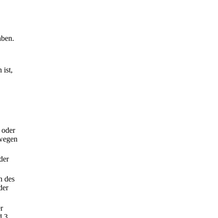
aben.
ist,
 oder
swegen
der
n des
der
.
r
d 3