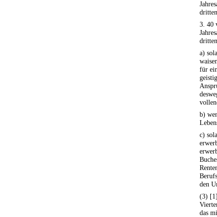
Jahres
dritte
3. 40
Jahres
dritte
a) so
waisen
für ei
geisti
Anspru
desweg
vollen
b) we
Lebens
c) so
erwerb
erwer
Buches
Rente
Berufs
den Un
(3) [
Viert
das mi