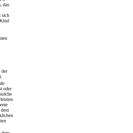
, das
 sich
 Kind
nten
 der
t.
nde
st oder
 solche
letzten
ente
h dem
klichen
ten
h dem