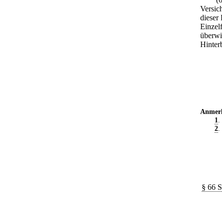
Versic
dieser
Einzelf
überwi
Hinter
Anmer
1
.
2
.
§ 66 S