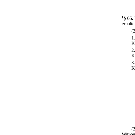
1
§ 65
.
erhalt
(
1
K
2
K
3
K
(
Witwer