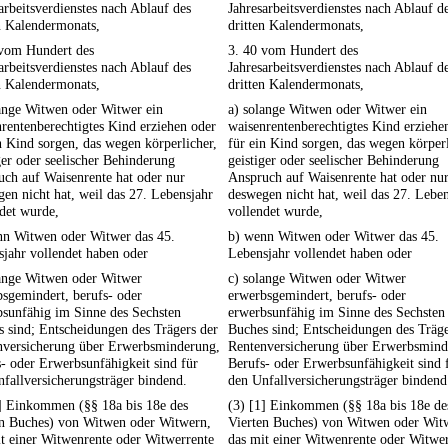
arbeitsverdienstes nach Ablauf des
Jahresarbeitsverdienstes nach Ablauf d
n Kalendermonats,
dritten Kalendermonats,
 vom Hundert des
3. 40 vom Hundert des
arbeitsverdienstes nach Ablauf des
Jahresarbeitsverdienstes nach Ablauf d
n Kalendermonats,
dritten Kalendermonats,
lange Witwen oder Witwer ein
a) solange Witwen oder Witwer ein
rentenberechtigtes Kind erziehen oder
waisenrentenberechtigtes Kind erziehe
n Kind sorgen, das wegen körperlicher,
für ein Kind sorgen, das wegen körperl
ger oder seelischer Behinderung
geistiger oder seelischer Behinderung
ch auf Waisenrente hat oder nur
Anspruch auf Waisenrente hat oder nu
en nicht hat, weil das 27. Lebensjahr
deswegen nicht hat, weil das 27. Lebe
det wurde,
vollendet wurde,
nn Witwen oder Witwer das 45.
b) wenn Witwen oder Witwer das 45.
jahr vollendet haben oder
Lebensjahr vollendet haben oder
lange Witwen oder Witwer
c) solange Witwen oder Witwer
sgemindert, berufs- oder
erwerbsgemindert, berufs- oder
bsunfähig im Sinne des Sechsten
erwerbsunfähig im Sinne des Sechsten
 sind; Entscheidungen des Trägers der
Buches sind; Entscheidungen des Träge
nversicherung über Erwerbsminderung,
Rentenversicherung über Erwerbsmind
- oder Erwerbsunfähigkeit sind für
Berufs- oder Erwerbsunfähigkeit sind 
fallversicherungsträger bindend.
den Unfallversicherungsträger bindend
1] Einkommen (§§ 18a bis 18e des
(3) [1] Einkommen (§§ 18a bis 18e de
en Buches) von Witwen oder Witwern,
Vierten Buches) von Witwen oder Wit
t einer Witwenrente oder Witwerrente
das mit einer Witwenrente oder Witwe