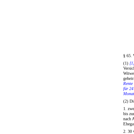
§ 65.
(1)
[1
Versic
Witwer
geheir
Rente 
für 2
Monats
(2) Di
1. zwe
bis zu
nach A
Ehegat
2. 30