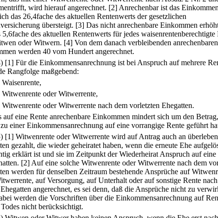
entrifft, wird hierauf angerechnet.
[2] Anrechenbar ist das Einkommen
ich das 26,4fache des aktuellen Rentenwerts der gesetzlichen
versicherung übersteigt.
[3] Das nicht anrechenbare Einkommen erhöht
 5,6fache des aktuellen Rentenwerts für jedes waisenrentenberechtigte
twen oder Witwern.
[4] Von dem danach verbleibenden anrechenbaren
men werden 40 vom Hundert angerechnet.
4)
[1] Für die Einkommensanrechnung ist bei Anspruch auf mehrere Re
de Rangfolge maßgebend:
.
Waisenrente,
.
Witwenrente oder Witwerrente,
.
Witwenrente oder Witwerrente nach dem vorletzten Ehegatten.
s auf eine Rente anrechenbare Einkommen mindert sich um den Betrag,
s zu einer Einkommensanrechnung auf eine vorrangige Rente geführt ha
5)
[1] Witwenrente oder Witwerrente wird auf Antrag auch an überlebe
ten gezahlt, die wieder geheiratet haben, wenn die erneute Ehe aufgelö
htig erklärt ist und sie im Zeitpunkt der Wiederheirat Anspruch auf eine
hatten.
[2] Auf eine solche Witwenrente oder Witwerrente nach dem vor
ten werden für denselben Zeitraum bestehende Ansprüche auf Witwenr
itwerrente, auf Versorgung, auf Unterhalt oder auf sonstige Rente nac
n Ehegatten angerechnet, es sei denn, daß die Ansprüche nicht zu verwir
dabei werden die Vorschriften über die Einkommensanrechnung auf Ren
Todes nicht berücksichtigt.
6) Witwen oder Witwer haben keinen Anspruch, wenn die Ehe erst nac