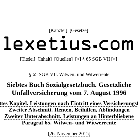
[
Kanzlei
] [
Gesetze
]
[
Titelei
] [
Inhalt
] [
Quellen
]
[
<
]
§ 65 SGB VII
[
>
]
§ 65 SGB VII. Witwen- und Witwerrente
Siebtes Buch Sozialgesetzbuch. Gesetzliche
Unfallversicherung vom 7. August 1996
ttes Kapitel. Leistungen nach Eintritt eines Versicherungsf
Zweiter Abschnitt. Renten, Beihilfen, Abfindungen
Zweiter Unterabschnitt. Leistungen an Hinterbliebene
Paragraf 65. Witwen- und Witwerrente
[26. November 2015]