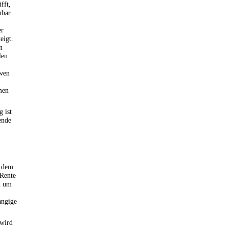
fft,
nbar
er
eigt.
n
len
twen
men
 ist
ende
h dem
 Rente
h um
angige
 wird