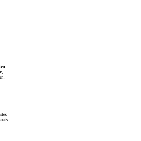
ten
e,
en.
stes
onats