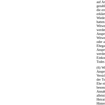
auf An
gezahl
die er
erklär
Wieder
hatten
Witwe
werde
Anspr
Witwer
oder a
Ehegat
Ansprü
werden
Einko
Todes 
(6) W
Anspr
Versic
der To
Ehe ei
besond
Annahm
allei
Heirat
Hinte