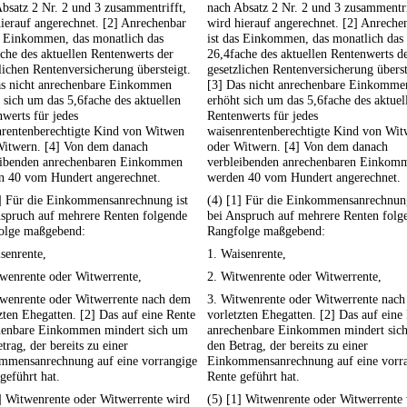
bsatz 2 Nr. 2 und 3 zusammentrifft,
nach Absatz 2 Nr. 2 und 3 zusammentri
ierauf angerechnet. [2] Anrechenbar
wird hierauf angerechnet. [2] Anreche
s Einkommen, das monatlich das
ist das Einkommen, das monatlich das
che des aktuellen Rentenwerts der
26,4fache des aktuellen Rentenwerts d
lichen Rentenversicherung übersteigt.
gesetzlichen Rentenversicherung überst
as nicht anrechenbare Einkommen
[3] Das nicht anrechenbare Einkomme
 sich um das 5,6fache des aktuellen
erhöht sich um das 5,6fache des aktuel
werts für jedes
Rentenwerts für jedes
nrentenberechtigte Kind von Witwen
waisenrentenberechtigte Kind von Wi
Witwern. [4] Von dem danach
oder Witwern. [4] Von dem danach
eibenden anrechenbaren Einkommen
verbleibenden anrechenbaren Einkom
n 40 vom Hundert angerechnet.
werden 40 vom Hundert angerechnet.
1] Für die Einkommensanrechnung ist
(4) [1] Für die Einkommensanrechnung
nspruch auf mehrere Renten folgende
bei Anspruch auf mehrere Renten folg
olge maßgebend:
Rangfolge maßgebend:
senrente,
1. Waisenrente,
wenrente oder Witwerrente,
2. Witwenrente oder Witwerrente,
twenrente oder Witwerrente nach dem
3. Witwenrente oder Witwerrente nac
zten Ehegatten. [2] Das auf eine Rente
vorletzten Ehegatten. [2] Das auf eine
henbare Einkommen mindert sich um
anrechenbare Einkommen mindert sic
trag, der bereits zu einer
den Betrag, der bereits zu einer
mmensanrechnung auf eine vorrangige
Einkommensanrechnung auf eine vorr
geführt hat.
Rente geführt hat.
] Witwenrente oder Witwerrente wird
(5) [1] Witwenrente oder Witwerrente