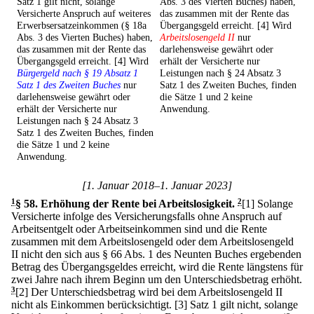
Satz 1 gilt nicht, solange
Abs. 3 des Vierten Buches) haben,
Versicherte Anspruch auf weiteres
das zusammen mit der Rente das
Erwerbsersatzeinkommen (§ 18a
Übergangsgeld erreicht. [4] Wird
Abs. 3 des Vierten Buches) haben,
Arbeitslosengeld II
nur
das zusammen mit der Rente das
darlehensweise gewährt oder
Übergangsgeld erreicht. [4] Wird
erhält der Versicherte nur
Bürgergeld nach § 19 Absatz 1
Leistungen nach § 24 Absatz 3
Satz 1 des Zweiten Buches
nur
Satz 1 des Zweiten Buches, finden
darlehensweise gewährt oder
die Sätze 1 und 2 keine
erhält der Versicherte nur
Anwendung.
Leistungen nach § 24 Absatz 3
Satz 1 des Zweiten Buches, finden
die Sätze 1 und 2 keine
Anwendung.
[1. Januar 2018–1. Januar 2023]
1
§ 58
.
Erhöhung der Rente bei Arbeitslosigkeit.
2
[1] Solange
Versicherte infolge des Versicherungsfalls ohne Anspruch auf
Arbeitsentgelt oder Arbeitseinkommen sind und die Rente
zusammen mit dem Arbeitslosengeld oder dem Arbeitslosengeld
II nicht den sich aus § 66 Abs. 1 des Neunten Buches ergebenden
Betrag des Übergangsgeldes erreicht, wird die Rente längstens für
zwei Jahre nach ihrem Beginn um den Unterschiedsbetrag erhöht.
3
[2] Der Unterschiedsbetrag wird bei dem Arbeitslosengeld II
nicht als Einkommen berücksichtigt.
[3] Satz 1 gilt nicht, solange