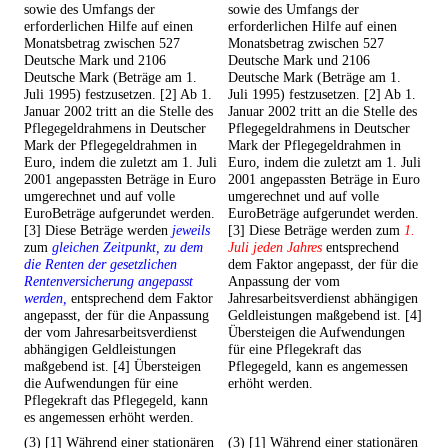
sowie des Umfangs der
sowie des Umfangs der
erforderlichen Hilfe auf einen
erforderlichen Hilfe auf einen
Monatsbetrag zwischen 527
Monatsbetrag zwischen 527
Deutsche Mark und 2106
Deutsche Mark und 2106
Deutsche Mark (Beträge am 1.
Deutsche Mark (Beträge am 1.
Juli 1995) festzusetzen. [2] Ab 1.
Juli 1995) festzusetzen. [2] Ab 1.
Januar 2002 tritt an die Stelle des
Januar 2002 tritt an die Stelle des
Pflegegeldrahmens in Deutscher
Pflegegeldrahmens in Deutscher
Mark der Pflegegeldrahmen in
Mark der Pflegegeldrahmen in
Euro, indem die zuletzt am 1. Juli
Euro, indem die zuletzt am 1. Juli
2001 angepassten Beträge in Euro
2001 angepassten Beträge in Euro
umgerechnet und auf volle
umgerechnet und auf volle
EuroBeträge aufgerundet werden.
EuroBeträge aufgerundet werden.
[3] Diese Beträge werden
jeweils
[3] Diese Beträge werden zum
1.
zum
gleichen Zeitpunkt, zu dem
Juli jeden Jahres
entsprechend
die Renten der gesetzlichen
dem Faktor angepasst, der für die
Rentenversicherung angepasst
Anpassung der vom
werden,
entsprechend dem Faktor
Jahresarbeitsverdienst abhängigen
angepasst, der für die Anpassung
Geldleistungen maßgebend ist. [4]
der vom Jahresarbeitsverdienst
Übersteigen die Aufwendungen
abhängigen Geldleistungen
für eine Pflegekraft das
maßgebend ist. [4] Übersteigen
Pflegegeld, kann es angemessen
die Aufwendungen für eine
erhöht werden.
Pflegekraft das Pflegegeld, kann
es angemessen erhöht werden.
(3) [1] Während einer stationären
(3) [1] Während einer stationären