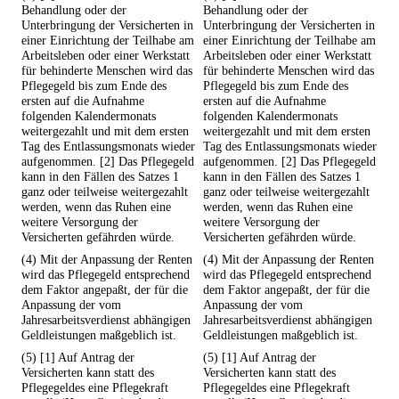
Behandlung oder der
Behandlung oder der
Unterbringung der Versicherten in
Unterbringung der Versicherten in
einer Einrichtung der Teilhabe am
einer Einrichtung der Teilhabe am
Arbeitsleben oder einer Werkstatt
Arbeitsleben oder einer Werkstatt
für behinderte Menschen wird das
für behinderte Menschen wird das
Pflegegeld bis zum Ende des
Pflegegeld bis zum Ende des
ersten auf die Aufnahme
ersten auf die Aufnahme
folgenden Kalendermonats
folgenden Kalendermonats
weitergezahlt und mit dem ersten
weitergezahlt und mit dem ersten
Tag des Entlassungsmonats wieder
Tag des Entlassungsmonats wieder
aufgenommen. [2] Das Pflegegeld
aufgenommen. [2] Das Pflegegeld
kann in den Fällen des Satzes 1
kann in den Fällen des Satzes 1
ganz oder teilweise weitergezahlt
ganz oder teilweise weitergezahlt
werden, wenn das Ruhen eine
werden, wenn das Ruhen eine
weitere Versorgung der
weitere Versorgung der
Versicherten gefährden würde.
Versicherten gefährden würde.
(4) Mit der Anpassung der Renten
(4) Mit der Anpassung der Renten
wird das Pflegegeld entsprechend
wird das Pflegegeld entsprechend
dem Faktor angepaßt, der für die
dem Faktor angepaßt, der für die
Anpassung der vom
Anpassung der vom
Jahresarbeitsverdienst abhängigen
Jahresarbeitsverdienst abhängigen
Geldleistungen maßgeblich ist.
Geldleistungen maßgeblich ist.
(5) [1] Auf Antrag der
(5) [1] Auf Antrag der
Versicherten kann statt des
Versicherten kann statt des
Pflegegeldes eine Pflegekraft
Pflegegeldes eine Pflegekraft