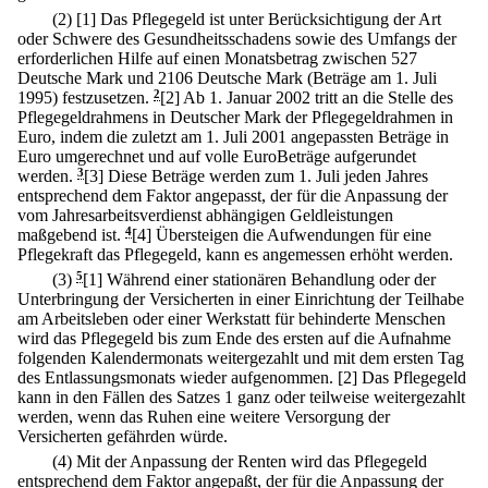
(2)
[1] Das Pflegegeld ist unter Berücksichtigung der Art
oder Schwere des Gesundheitsschadens sowie des Umfangs der
erforderlichen Hilfe auf einen Monatsbetrag zwischen 527
Deutsche Mark und 2106 Deutsche Mark (Beträge am 1. Juli
1995) festzusetzen.
2
[2] Ab 1. Januar 2002 tritt an die Stelle des
Pflegegeldrahmens in Deutscher Mark der Pflegegeldrahmen in
Euro, indem die zuletzt am 1. Juli 2001 angepassten Beträge in
Euro umgerechnet und auf volle EuroBeträge aufgerundet
werden.
3
[3] Diese Beträge werden zum 1. Juli jeden Jahres
entsprechend dem Faktor angepasst, der für die Anpassung der
vom Jahresarbeitsverdienst abhängigen Geldleistungen
maßgebend ist.
4
[4] Übersteigen die Aufwendungen für eine
Pflegekraft das Pflegegeld, kann es angemessen erhöht werden.
(3)
5
[1] Während einer stationären Behandlung oder der
Unterbringung der Versicherten in einer Einrichtung der Teilhabe
am Arbeitsleben oder einer Werkstatt für behinderte Menschen
wird das Pflegegeld bis zum Ende des ersten auf die Aufnahme
folgenden Kalendermonats weitergezahlt und mit dem ersten Tag
des Entlassungsmonats wieder aufgenommen.
[2] Das Pflegegeld
kann in den Fällen des Satzes 1 ganz oder teilweise weitergezahlt
werden, wenn das Ruhen eine weitere Versorgung der
Versicherten gefährden würde.
(4) Mit der Anpassung der Renten wird das Pflegegeld
entsprechend dem Faktor angepaßt, der für die Anpassung der