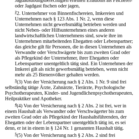
Jagdausübungsberechtigten erteilten Erlaubnis als Fischerei-
oder Jagdgast fischen oder jagen,
2
2.
Unternehmer von Binnenfischereien, Imkereien und
Unternehmen nach § 123 Abs. 1 Nr. 2, wenn diese
Unternehmen nicht gewerbsmäßig betrieben werden und
nicht Neben- oder Hilfsunternehmen eines anderen
landwirtschaftlichen Unternehmens sind, sowie ihre im
Unternehmen mitarbeitenden Ehegatten oder Lebenspartner;
das gleiche gilt für Personen, die in diesen Unternehmen als
Verwandte oder Verschwägerte bis zum zweiten Grad oder
als Pflegekind der Unternehmer, ihrer Ehegatten oder
Lebenspartner unentgeltlich tätig sind. Ein Unternehmen der
Imkerei gilt als nicht gewerbsmäßig betrieben, wenn nicht
mehr als 25 Bienenvölker gehalten werden.
3
(3) Von der Versicherung nach § 2 Abs. 1 Nr. 9 sind frei
selbständig tätige Ärzte, Zahnärzte, Tierärzte, Psychologische
Psychotherapeuten, Kinder- und Jugendlichenpsychotherapeuten,
Heilpraktiker und Apotheker.
4
(4) Von der Versicherung nach § 2 Abs. 2 ist frei, wer in
einem Haushalt als Verwandter oder Verschwägerter bis zum
zweiten Grad oder als Pflegekind der Haushaltsführenden, der
Ehegatten oder der Lebenspartner unentgeltlich tätig ist, es sei
denn, er ist in einem in § 124 Nr. 1 genannten Haushalt tätig.
5
(5) Von der Versicherung nach § 2 Abs. 2 sind frei