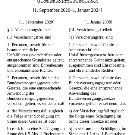
[1. September 2020–1. Januar 2024]
[1. September 2020]
[1. Januar 2008]
§ 4. Versicherungsfreiheit
§ 4. Versicherungsfreiheit
(1) Versicherungsfrei sind
(1) Versicherungsfrei sind
1. Personen, soweit für sie
1. Personen, soweit für sie
beamtenrechtliche
beamtenrechtliche
Unfallfürsorgevorschriften oder
Unfallfürsorgevorschriften oder
entsprechende Grundsätze gelten;
entsprechende Grundsätze gelten;
ausgenommen sind Ehrenbeamte
ausgenommen sind Ehrenbeamte
und ehrenamtliche Richter,
und ehrenamtliche Richter,
2. Personen, soweit für sie das
2. Personen, soweit für sie das
Bundesversorgungsgesetz oder
Bundesversorgungsgesetz oder
Gesetze, die eine entsprechende
Gesetze, die eine entsprechende
Anwendung des
Anwendung des
Bundesversorgungsgesetzes
Bundesversorgungsgesetzes
vorsehen, gelten, es sei denn, daß
vorsehen, gelten, es sei denn, daß
a) der Versicherungsfall zugleich
a) der Versicherungsfall zugleich
die Folge einer Schädigung im
die Folge einer Schädigung im
Sinne dieser Gesetze ist oder
Sinne dieser Gesetze ist oder
b) es sich um eine Schädigung im
b) es sich um eine Schädigung im
Sinne des § 5 Abs. 1 Buchstabe e
Sinne des § 5 Abs. 1 Buchstabe e