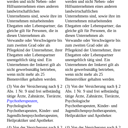
werden und nicht Neben- oder
werden und nicht Neben- oder
Hilfsunternehmen eines anderen
Hilfsunternehmen eines anderen
landwirtschaftlichen
landwirtschaftlichen
Unternehmens sind, sowie ihre im
Unternehmens sind, sowie ihre im
Unternehmen mitarbeitenden
Unternehmen mitarbeitenden
Ehegatten oder Lebenspartner; das
Ehegatten oder Lebenspartner; das
gleiche gilt für Personen, die in
gleiche gilt für Personen, die in
diesen Unternehmen als
diesen Unternehmen als
Verwandte oder Verschwägerte bis
Verwandte oder Verschwägerte bis
zum zweiten Grad oder als
zum zweiten Grad oder als
Pflegekind der Unternehmer, ihrer
Pflegekind der Unternehmer, ihrer
Ehegatten oder Lebenspartner
Ehegatten oder Lebenspartner
unentgeltlich tätig sind. Ein
unentgeltlich tätig sind. Ein
Unternehmen der Imkerei gilt als
Unternehmen der Imkerei gilt als
nicht gewerbsmäßig betrieben,
nicht gewerbsmäßig betrieben,
wenn nicht mehr als 25
wenn nicht mehr als 25
Bienenvölker gehalten werden.
Bienenvölker gehalten werden.
(3) Von der Versicherung nach § 2
(3) Von der Versicherung nach § 2
Abs. 1 Nr. 9 sind frei selbständig
Abs. 1 Nr. 9 sind frei selbständig
tätige Ärzte, Zahnärzte, Tierärzte,
tätige Ärzte, Zahnärzte, Tierärzte,
Psychotherapeuten,
Psychologische
Psychologische
Psychotherapeuten, Kinder- und
Psychotherapeuten, Kinder- und
Jugendlichenpsychotherapeuten,
Jugendlichenpsychotherapeuten,
Heilpraktiker und Apotheker.
Heilpraktiker und Apotheker.
(4) Von der Versicherung nach § 2
(4) Von der Versicherung nach § 2