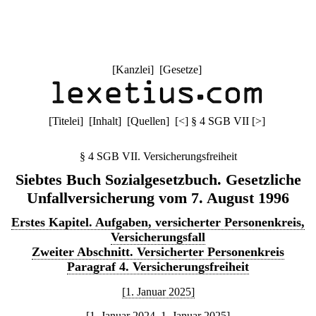
[
Kanzlei
] [
Gesetze
]
[
Titelei
] [
Inhalt
] [
Quellen
]
[
<
]
§ 4 SGB VII
[
>
]
§ 4 SGB VII. Versicherungsfreiheit
Siebtes Buch Sozialgesetzbuch. Gesetzliche
Unfallversicherung vom 7. August 1996
Erstes Kapitel. Aufgaben, versicherter Personenkreis,
Versicherungsfall
Zweiter Abschnitt. Versicherter Personenkreis
Paragraf 4. Versicherungsfreiheit
[1. Januar 2025]
[1. Januar 2024–1. Januar 2025]