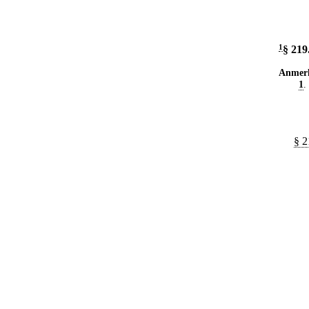
1
§ 219
Anmer
1
.
§ 2