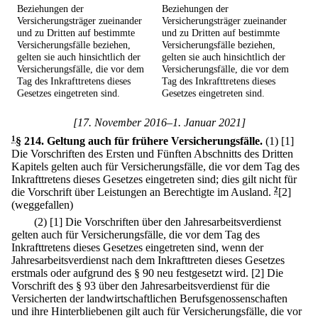
Beziehungen der
Beziehungen der
Versicherungsträger zueinander
Versicherungsträger zueinander
und zu Dritten auf bestimmte
und zu Dritten auf bestimmte
Versicherungsfälle beziehen,
Versicherungsfälle beziehen,
gelten sie auch hinsichtlich der
gelten sie auch hinsichtlich der
Versicherungsfälle, die vor dem
Versicherungsfälle, die vor dem
Tag des Inkrafttretens dieses
Tag des Inkrafttretens dieses
Gesetzes eingetreten sind.
Gesetzes eingetreten sind.
[17. November 2016–1. Januar 2021]
1
§ 214
.
Geltung auch für frühere Versicherungsfälle.
(1)
[1]
Die Vorschriften des Ersten und Fünften Abschnitts des Dritten
Kapitels gelten auch für Versicherungsfälle, die vor dem Tag des
Inkrafttretens dieses Gesetzes eingetreten sind; dies gilt nicht für
die Vorschrift über Leistungen an Berechtigte im Ausland.
2
[2]
(weggefallen)
(2)
[1] Die Vorschriften über den Jahresarbeitsverdienst
gelten auch für Versicherungsfälle, die vor dem Tag des
Inkrafttretens dieses Gesetzes eingetreten sind, wenn der
Jahresarbeitsverdienst nach dem Inkrafttreten dieses Gesetzes
erstmals oder aufgrund des § 90 neu festgesetzt wird.
[2] Die
Vorschrift des § 93 über den Jahresarbeitsverdienst für die
Versicherten der landwirtschaftlichen Berufsgenossenschaften
und ihre Hinterbliebenen gilt auch für Versicherungsfälle, die vor