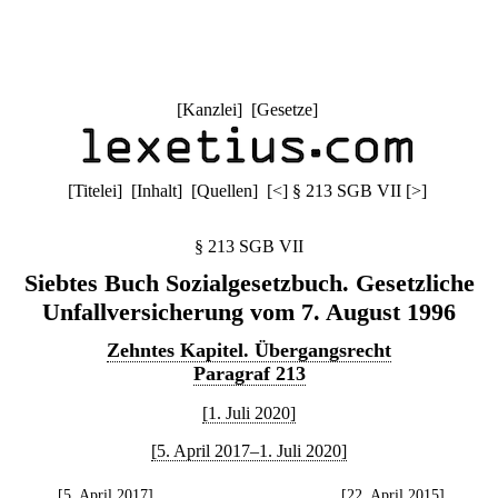
[
Kanzlei
] [
Gesetze
]
[
Titelei
] [
Inhalt
] [
Quellen
]
[
<
]
§ 213 SGB VII
[
>
]
§ 213 SGB VII
Siebtes Buch Sozialgesetzbuch. Gesetzliche
Unfallversicherung vom 7. August 1996
Zehntes Kapitel. Übergangsrecht
Paragraf 213
[1. Juli 2020]
[5. April 2017–1. Juli 2020]
[5. April 2017]
[22. April 2015]