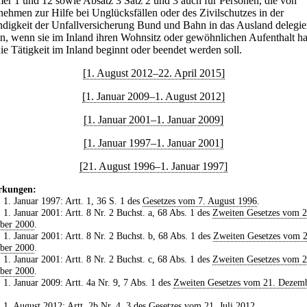
r 1 und 12 sowie Absatz 3 Satz 2 und 3 auch für Personen, die von
ehmen zur Hilfe bei Unglücksfällen oder des Zivilschutzes in der
ndigkeit der Unfallversicherung Bund und Bahn in das Ausland delegie
n, wenn sie im Inland ihren Wohnsitz oder gewöhnlichen Aufenthalt h
ie Tätigkeit im Inland beginnt oder beendet werden soll.
[1. August 2012–22. April 2015]
[1. Januar 2009–1. August 2012]
[1. Januar 2001–1. Januar 2009]
[1. Januar 1997–1. Januar 2001]
[21. August 1996–1. Januar 1997]
kungen:
. 1. Januar 1997: Artt. 1, 36 S. 1 des
Gesetzes vom 7. August 1996
.
. 1. Januar 2001: Artt. 8 Nr. 2 Buchst. a, 68 Abs. 1 des
Zweiten Gesetzes vom 2
ber 2000
.
. 1. Januar 2001: Artt. 8 Nr. 2 Buchst. b, 68 Abs. 1 des
Zweiten Gesetzes vom 2
ber 2000
.
. 1. Januar 2001: Artt. 8 Nr. 2 Buchst. c, 68 Abs. 1 des
Zweiten Gesetzes vom 2
ber 2000
.
. 1. Januar 2009: Artt. 4a Nr. 9, 7 Abs. 1 des
Zweiten Gesetzes vom 21. Dezem
. 1. August 2012: Artt. 2b Nr. 4, 3 des
Gesetzes vom 21. Juli 2012
.