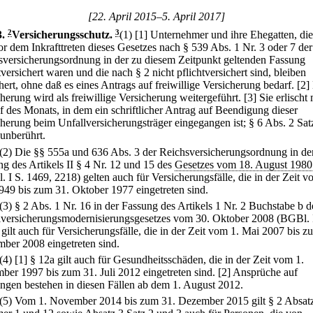
[22. April 2015–5. April 2017]
3
.
2
Versicherungsschutz.
3
(1)
[1] Unternehmer und ihre Ehegatten, di
r dem Inkrafttreten dieses Gesetzes nach § 539 Abs. 1 Nr. 3 oder 7 der
sversicherungsordnung in der zu diesem Zeitpunkt geltenden Fassung
tversichert waren und die nach § 2 nicht pflichtversichert sind, bleiben
hert, ohne daß es eines Antrags auf freiwillige Versicherung bedarf.
[2]
herung wird als freiwillige Versicherung weitergeführt.
[3] Sie erlischt 
 des Monats, in dem ein schriftlicher Antrag auf Beendigung dieser
herung beim Unfallversicherungsträger eingegangen ist; § 6 Abs. 2 Sat
 unberührt.
(2) Die §§ 555a und 636 Abs. 3 der Reichsversicherungsordnung in de
g des Artikels II § 4 Nr. 12 und 15 des
Gesetzes vom 18. August 1980
 I S. 1469, 2218) gelten auch für Versicherungsfälle, die in der Zeit v
949 bis zum 31. Oktober 1977 eingetreten sind.
(3) § 2 Abs. 1 Nr. 16 in der Fassung des Artikels 1 Nr. 2 Buchstabe b d
lversicherungsmodernisierungsgesetzes vom 30. Oktober 2008 (BGBl. 
gilt auch für Versicherungsfälle, die in der Zeit vom 1. Mai 2007 bis z
ber 2008 eingetreten sind.
(4)
[1] § 12a gilt auch für Gesundheitsschäden, die in der Zeit vom 1.
ber 1997 bis zum 31. Juli 2012 eingetreten sind.
[2] Ansprüche auf
ungen bestehen in diesen Fällen ab dem 1. August 2012.
(5) Vom 1. November 2014 bis zum 31. Dezember 2015 gilt § 2 Absat