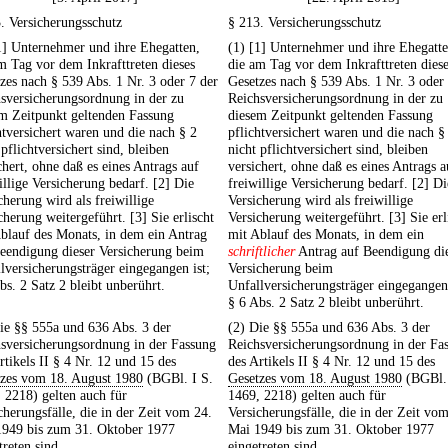
. Versicherungsschutz
§ 213. Versicherungsschutz
1] Unternehmer und ihre Ehegatten,
(1) [1] Unternehmer und ihre Ehegatte
m Tag vor dem Inkrafttreten dieses
die am Tag vor dem Inkrafttreten dies
zes nach § 539 Abs. 1 Nr. 3 oder 7 der
Gesetzes nach § 539 Abs. 1 Nr. 3 oder
sversicherungsordnung in der zu
Reichsversicherungsordnung in der zu
m Zeitpunkt geltenden Fassung
diesem Zeitpunkt geltenden Fassung
htversichert waren und die nach § 2
pflichtversichert waren und die nach §
 pflichtversichert sind, bleiben
nicht pflichtversichert sind, bleiben
chert, ohne daß es eines Antrags auf
versichert, ohne daß es eines Antrags a
illige Versicherung bedarf. [2] Die
freiwillige Versicherung bedarf. [2] Di
cherung wird als freiwillige
Versicherung wird als freiwillige
cherung weitergeführt. [3] Sie erlischt
Versicherung weitergeführt. [3] Sie erl
blauf des Monats, in dem ein Antrag
mit Ablauf des Monats, in dem ein
eendigung dieser Versicherung beim
schriftlicher
Antrag auf Beendigung di
lversicherungsträger eingegangen ist;
Versicherung beim
bs. 2 Satz 2 bleibt unberührt.
Unfallversicherungsträger eingegangen 
§ 6 Abs. 2 Satz 2 bleibt unberührt.
ie §§ 555a und 636 Abs. 3 der
(2) Die §§ 555a und 636 Abs. 3 der
sversicherungsordnung in der Fassung
Reichsversicherungsordnung in der Fa
rtikels II § 4 Nr. 12 und 15 des
des Artikels II § 4 Nr. 12 und 15 des
tzes vom 18. August 1980
(BGBl. I S.
Gesetzes vom 18. August 1980
(BGBl. 
 2218) gelten auch für
1469, 2218) gelten auch für
cherungsfälle, die in der Zeit vom 24.
Versicherungsfälle, die in der Zeit vo
1949 bis zum 31. Oktober 1977
Mai 1949 bis zum 31. Oktober 1977
treten sind.
eingetreten sind.