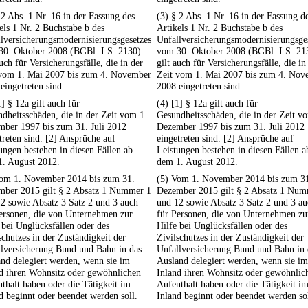
 2 Abs. 1 Nr. 16 in der Fassung des
(3) § 2 Abs. 1 Nr. 16 in der Fassung d
els 1 Nr. 2 Buchstabe b des
Artikels 1 Nr. 2 Buchstabe b des
lversicherungsmodernisierungsgesetzes
Unfallversicherungsmodernisierungsge
30. Oktober 2008 (BGBl. I S. 2130)
vom 30. Oktober 2008 (BGBl. I S. 21
auch für Versicherungsfälle, die in der
gilt auch für Versicherungsfälle, die in
 vom 1. Mai 2007 bis zum 4. November
Zeit vom 1. Mai 2007 bis zum 4. Nov
eingetreten sind.
2008 eingetreten sind.
1] § 12a gilt auch für
(4) [1] § 12a gilt auch für
dheitsschäden, die in der Zeit vom 1.
Gesundheitsschäden, die in der Zeit v
ber 1997 bis zum 31. Juli 2012
Dezember 1997 bis zum 31. Juli 2012
treten sind. [2] Ansprüche auf
eingetreten sind. [2] Ansprüche auf
ungen bestehen in diesen Fällen ab
Leistungen bestehen in diesen Fällen a
1. August 2012.
dem 1. August 2012.
Vom 1. November 2014 bis zum 31.
(5) Vom 1. November 2014 bis zum 3
mber 2015 gilt § 2 Absatz 1 Nummer 1
Dezember 2015 gilt § 2 Absatz 1 Num
2 sowie Absatz 3 Satz 2 und 3 auch
und 12 sowie Absatz 3 Satz 2 und 3 a
ersonen, die von Unternehmen zur
für Personen, die von Unternehmen zu
 bei Unglücksfällen oder des
Hilfe bei Unglücksfällen oder des
schutzes in der Zuständigkeit der
Zivilschutzes in der Zuständigkeit der
lversicherung Bund und Bahn in das
Unfallversicherung Bund und Bahn in 
nd delegiert werden, wenn sie im
Ausland delegiert werden, wenn sie im
d ihren Wohnsitz oder gewöhnlichen
Inland ihren Wohnsitz oder gewöhnlic
thalt haben oder die Tätigkeit im
Aufenthalt haben oder die Tätigkeit i
d beginnt oder beendet werden soll.
Inland beginnt oder beendet werden sol