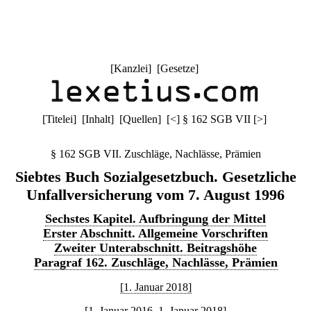
[
Kanzlei
] [
Gesetze
]
[
Titelei
] [
Inhalt
] [
Quellen
]
[
<
]
§ 162 SGB VII
[
>
]
§ 162 SGB VII. Zuschläge, Nachlässe, Prämien
Siebtes Buch Sozialgesetzbuch. Gesetzliche
Unfallversicherung vom 7. August 1996
Sechstes Kapitel. Aufbringung der Mittel
Erster Abschnitt. Allgemeine Vorschriften
Zweiter Unterabschnitt. Beitragshöhe
Paragraf 162. Zuschläge, Nachlässe, Prämien
[1. Januar 2018]
[1. Januar 2016–1. Januar 2018]