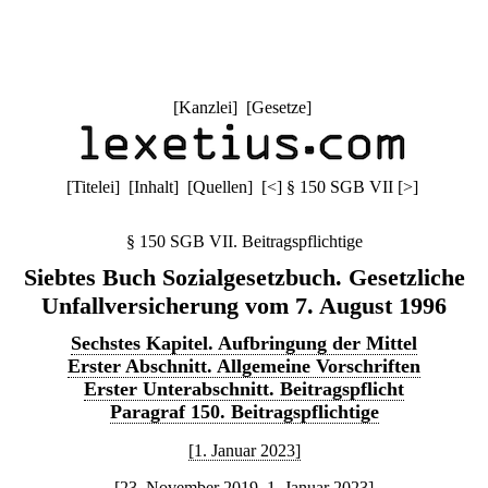
[
Kanzlei
] [
Gesetze
]
[
Titelei
] [
Inhalt
] [
Quellen
]
[
<
]
§ 150 SGB VII
[
>
]
§ 150 SGB VII. Beitragspflichtige
Siebtes Buch Sozialgesetzbuch. Gesetzliche
Unfallversicherung vom 7. August 1996
Sechstes Kapitel. Aufbringung der Mittel
Erster Abschnitt. Allgemeine Vorschriften
Erster Unterabschnitt. Beitragspflicht
Paragraf 150. Beitragspflichtige
[1. Januar 2023]
[23. November 2019–1. Januar 2023]