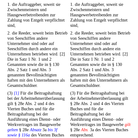
1. die Auftraggeber, soweit sie
1. die Auftraggeber, soweit sie
Zwischenmeistern und
Zwischenmeistern und
Hausgewerbetreibenden zur
Hausgewerbetreibenden zur
Zahlung von Entgelt verpflichtet
Zahlung von Entgelt verpflichtet
sind,
sind,
2. die Reeder, soweit beim Betrieb
2. die Reeder, soweit beim Betrieb
von Seeschiffen andere
von Seeschiffen andere
Unternehmer sind oder auf
Unternehmer sind oder auf
Seeschiffen durch andere ein
Seeschiffen durch andere ein
Unternehmen betrieben wird. [2]
Unternehmen betrieben wird. [2]
Die in Satz 1 Nr. 1 und 2
Die in Satz 1 Nr. 1 und 2
Genannten sowie die in § 130
Genannten sowie die in § 130
Abs. 2 Satz 1 und Abs. 3
Abs. 2 Satz 1 und Abs. 3
genannten Bevollmächtigten
genannten Bevollmächtigten
haften mit den Unternehmern als
haften mit den Unternehmern als
Gesamtschuldner.
Gesamtschuldner.
(3)
[1]
Für die Beitragshaftung
(3) Für die Beitragshaftung bei
bei der Arbeitnehmerüberlassung
der Arbeitnehmerüberlassung gilt
gilt § 28e Abs. 2 und 4 des
§ 28e Abs. 2 und 4 des Vierten
Vierten Buches und für die
Buches und für die
Beitragshaftung bei der
Beitragshaftung bei der
Ausführung eines Dienst- oder
Ausführung eines Dienst- oder
Werkvertrages im Baugewerbe
Werkvertrages im Baugewerbe
gilt
gelten
§ 28e
Absatz
3a
bis 3f
§ 28e
Abs.
3a des Vierten Buches
sowie § 116a
des Vierten Buches
entsprechend.