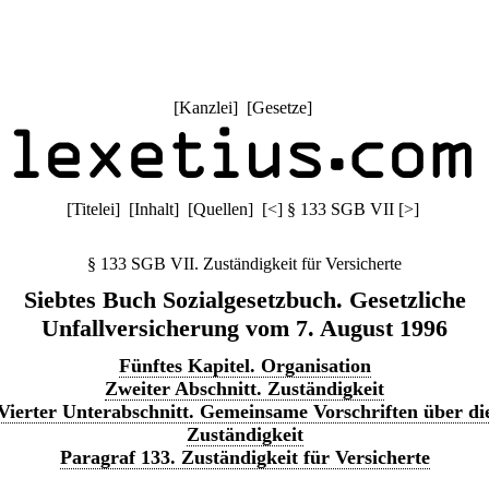
[
Kanzlei
] [
Gesetze
]
[
Titelei
] [
Inhalt
] [
Quellen
]
[
<
]
§ 133 SGB VII
[
>
]
§ 133 SGB VII. Zuständigkeit für Versicherte
Siebtes Buch Sozialgesetzbuch. Gesetzliche
Unfallversicherung vom 7. August 1996
Fünftes Kapitel. Organisation
Zweiter Abschnitt. Zuständigkeit
Vierter Unterabschnitt. Gemeinsame Vorschriften über di
Zuständigkeit
Paragraf 133. Zuständigkeit für Versicherte