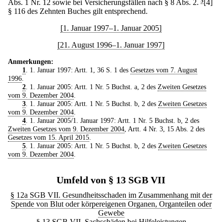
Abs. 1 Nr. 12 sowie bei Versicherungsfällen nach § 8 Abs. 2.
5
[4]
§ 116 des Zehnten Buches gilt entsprechend.
[1. Januar 1997–1. Januar 2005]
[21. August 1996–1. Januar 1997]
Anmerkungen:
1
. 1. Januar 1997: Artt. 1, 36 S. 1 des
Gesetzes vom 7. August
1996
.
2
. 1. Januar 2005: Artt. 1 Nr. 5 Buchst. a, 2 des
Zweiten Gesetzes
vom 9. Dezember 2004
.
3
. 1. Januar 2005: Artt. 1 Nr. 5 Buchst. b, 2 des
Zweiten Gesetzes
vom 9. Dezember 2004
.
4
. 1. Januar 2005/1. Januar 1997: Artt. 1 Nr. 5 Buchst. b, 2 des
Zweiten Gesetzes vom 9. Dezember 2004
, Artt. 4 Nr. 3, 15 Abs. 2 des
Gesetzes vom 15. April 2015
.
5
. 1. Januar 2005: Artt. 1 Nr. 5 Buchst. b, 2 des
Zweiten Gesetzes
vom 9. Dezember 2004
.
Umfeld von § 13 SGB VII
§ 12a SGB VII. Gesundheitsschaden im Zusammenhang mit der
Spende von Blut oder körpereigenen Organen, Organteilen oder
Gewebe
§ 13 SGB VII. Sachschäden bei Hilfeleistungen