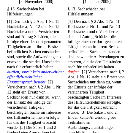
[5. November 2008]
[1. Januar 2005]
§ 13. Sachschäden bei
§ 13. Sachschäden bei
Hilfeleistungen
Hilfeleistungen
[1] Den nach § 2 Abs. 1 Nr. 11
[1] Den nach § 2 Abs. 1 Nr. 11
Buchstabe a, Nr. 12 und Nr. 13
Buchstabe a, Nr. 12 und Nr. 13
Buchstabe a und c Versicherten
Buchstabe a und c Versicherten
sind auf Antrag Schäden, die
sind auf Antrag Schäden, die
infolge einer der dort genannten
infolge einer der dort genannten
Tätigkeiten an in ihrem Besitz
Tätigkeiten an in ihrem Besitz
befindlichen Sachen entstanden
befindlichen Sachen entstanden
sind, sowie die Aufwendungen zu
sind, sowie die Aufwendungen zu
ersetzen, die sie den Umständen
ersetzen, die sie den Umständen
nach für erforderlich halten
nach für erforderlich halten
durften, soweit kein anderweitiger
durften.
[2] Versicherten nach § 2
öffentlich-rechtlicher
Abs. 1 Nr. 12 steht ein Ersatz von
Ersatzanspruch besteht.
[2]
Sachschäden nur dann zu, wenn
Versicherten nach § 2 Abs. 1 Nr.
der Einsatz der infolge der
12 steht ein Ersatz von
versicherten Tätigkeit
Sachschäden nur dann zu, wenn
beschädigten Sache im Interesse
der Einsatz der infolge der
des Hilfsunternehmens erfolgte,
versicherten Tätigkeit
für das die Tätigkeit erbracht
beschädigten Sache im Interesse
wurde. [3] Die Sätze 1 und 2
des Hilfsunternehmens erfolgte,
finden keine Anwendung bei
für das die Tätigkeit erbracht
Teilnahme an
wurde. [3] Die Sätze 1 und 2
Ausbildungsveranstaltungen
finden keine Anwendung bei
einschließlich der