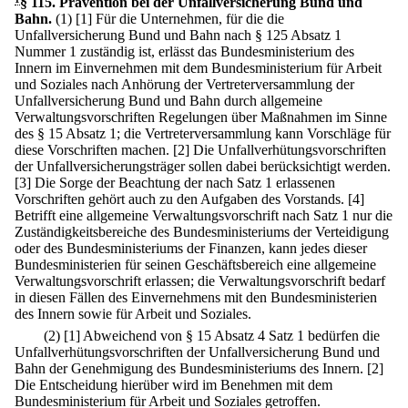
§ 115
.
Prävention bei der Unfallversicherung Bund und
Bahn.
(1)
[1] Für die Unternehmen, für die die
Unfallversicherung Bund und Bahn nach § 125 Absatz 1
Nummer 1 zuständig ist, erlässt das Bundesministerium des
Innern im Einvernehmen mit dem Bundesministerium für Arbeit
und Soziales nach Anhörung der Vertreterversammlung der
Unfallversicherung Bund und Bahn durch allgemeine
Verwaltungsvorschriften Regelungen über Maßnahmen im Sinne
des § 15 Absatz 1; die Vertreterversammlung kann Vorschläge für
diese Vorschriften machen.
[2] Die Unfallverhütungsvorschriften
der Unfallversicherungsträger sollen dabei berücksichtigt werden.
[3] Die Sorge der Beachtung der nach Satz 1 erlassenen
Vorschriften gehört auch zu den Aufgaben des Vorstands.
[4]
Betrifft eine allgemeine Verwaltungsvorschrift nach Satz 1 nur die
Zuständigkeitsbereiche des Bundesministeriums der Verteidigung
oder des Bundesministeriums der Finanzen, kann jedes dieser
Bundesministerien für seinen Geschäftsbereich eine allgemeine
Verwaltungsvorschrift erlassen; die Verwaltungsvorschrift bedarf
in diesen Fällen des Einvernehmens mit den Bundesministerien
des Innern sowie für Arbeit und Soziales.
(2)
[1] Abweichend von § 15 Absatz 4 Satz 1 bedürfen die
Unfallverhütungsvorschriften der Unfallversicherung Bund und
Bahn der Genehmigung des Bundesministeriums des Innern.
[2]
Die Entscheidung hierüber wird im Benehmen mit dem
Bundesministerium für Arbeit und Soziales getroffen.