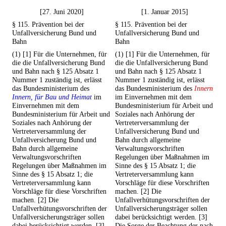
[27. Juni 2020]
[1. Januar 2015]
§ 115. Prävention bei der
§ 115. Prävention bei der
Unfallversicherung Bund und
Unfallversicherung Bund und
Bahn
Bahn
(1) [1] Für die Unternehmen, für
(1) [1] Für die Unternehmen, für
die die Unfallversicherung Bund
die die Unfallversicherung Bund
und Bahn nach § 125 Absatz 1
und Bahn nach § 125 Absatz 1
Nummer 1 zuständig ist, erlässt
Nummer 1 zuständig ist, erlässt
das Bundesministerium des
das Bundesministerium des
Innern
Innern, für Bau und Heimat
im
im Einvernehmen mit dem
Einvernehmen mit dem
Bundesministerium für Arbeit und
Bundesministerium für Arbeit und
Soziales nach Anhörung der
Soziales nach Anhörung der
Vertreterversammlung der
Vertreterversammlung der
Unfallversicherung Bund und
Unfallversicherung Bund und
Bahn durch allgemeine
Bahn durch allgemeine
Verwaltungsvorschriften
Verwaltungsvorschriften
Regelungen über Maßnahmen im
Regelungen über Maßnahmen im
Sinne des § 15 Absatz 1; die
Sinne des § 15 Absatz 1; die
Vertreterversammlung kann
Vertreterversammlung kann
Vorschläge für diese Vorschriften
Vorschläge für diese Vorschriften
machen. [2] Die
machen. [2] Die
Unfallverhütungsvorschriften der
Unfallverhütungsvorschriften der
Unfallversicherungsträger sollen
Unfallversicherungsträger sollen
dabei berücksichtigt werden. [3]
dabei berücksichtigt werden. [3]
Die Sorge der Beachtung der nach