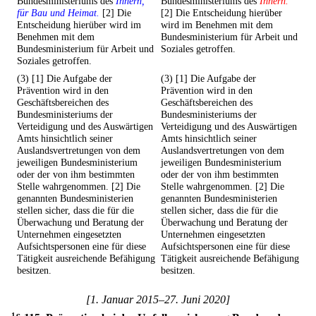
Bundesministeriums des
Innern,
Bundesministeriums des
Innern.
für Bau und Heimat.
[2] Die
[2] Die Entscheidung hierüber
Entscheidung hierüber wird im
wird im Benehmen mit dem
Benehmen mit dem
Bundesministerium für Arbeit und
Bundesministerium für Arbeit und
Soziales getroffen.
Soziales getroffen.
(3) [1] Die Aufgabe der
(3) [1] Die Aufgabe der
Prävention wird in den
Prävention wird in den
Geschäftsbereichen des
Geschäftsbereichen des
Bundesministeriums der
Bundesministeriums der
Verteidigung und des Auswärtigen
Verteidigung und des Auswärtigen
Amts hinsichtlich seiner
Amts hinsichtlich seiner
Auslandsvertretungen von dem
Auslandsvertretungen von dem
jeweiligen Bundesministerium
jeweiligen Bundesministerium
oder der von ihm bestimmten
oder der von ihm bestimmten
Stelle wahrgenommen. [2] Die
Stelle wahrgenommen. [2] Die
genannten Bundesministerien
genannten Bundesministerien
stellen sicher, dass die für die
stellen sicher, dass die für die
Überwachung und Beratung der
Überwachung und Beratung der
Unternehmen eingesetzten
Unternehmen eingesetzten
Aufsichtspersonen eine für diese
Aufsichtspersonen eine für diese
Tätigkeit ausreichende Befähigung
Tätigkeit ausreichende Befähigung
besitzen.
besitzen.
[1. Januar 2015–27. Juni 2020]
1