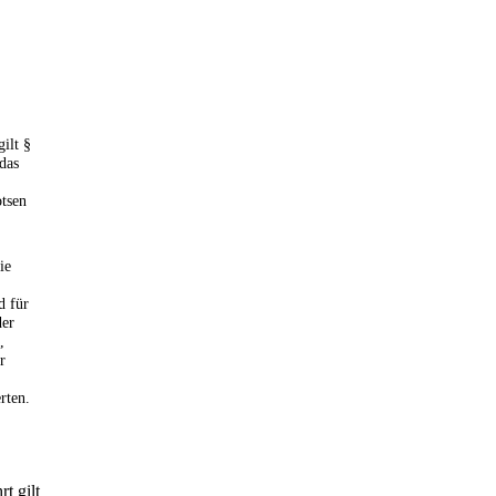
ilt §
 das
otsen
ie
,
d für
der
,
r
rten.
t gilt