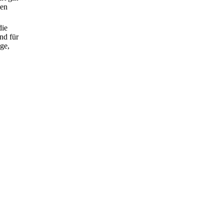
nen
die
nd für
uge,