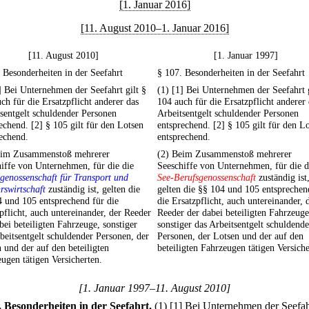
[1. Januar 2016]
[11. August 2010–1. Januar 2016]
[11. August 2010]
[1. Januar 1997]
 Besonderheiten in der Seefahrt
§ 107. Besonderheiten in der Seefahrt
] Bei Unternehmen der Seefahrt gilt §
(1) [1] Bei Unternehmen der Seefahrt g
ch für die Ersatzpflicht anderer das
104 auch für die Ersatzpflicht anderer
sentgelt schuldender Personen
Arbeitsentgelt schuldender Personen
echend. [2] § 105 gilt für den Lotsen
entsprechend. [2] § 105 gilt für den L
echend.
entsprechend.
eim Zusammenstoß mehrerer
(2) Beim Zusammenstoß mehrerer
iffe von Unternehmen, für die die
Seeschiffe von Unternehmen, für die d
genossenschaft für Transport und
See-Berufsgenossenschaft
zuständig ist
rswirtschaft
zuständig ist, gelten die
gelten die §§ 104 und 105 entsprechen
 und 105 entsprechend für die
die Ersatzpflicht, auch untereinander, 
pflicht, auch untereinander, der Reeder
Reeder der dabei beteiligten Fahrzeuge
bei beteiligten Fahrzeuge, sonstiger
sonstiger das Arbeitsentgelt schuldende
beitsentgelt schuldender Personen, der
Personen, der Lotsen und der auf den
 und der auf den beteiligten
beteiligten Fahrzeugen tätigen Versiche
ugen tätigen Versicherten.
[1. Januar 1997–11. August 2010]
.
Besonderheiten in der Seefahrt.
(1)
[1] Bei Unternehmen der Seefahr