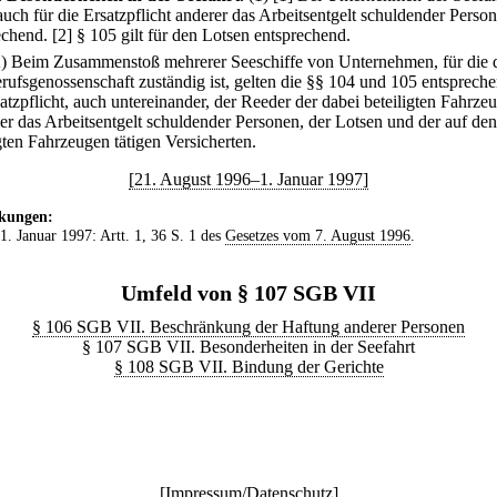
auch für die Ersatzpflicht anderer das Arbeitsentgelt schuldender Perso
echend.
[2] § 105 gilt für den Lotsen entsprechend.
2) Beim Zusammenstoß mehrerer Seeschiffe von Unternehmen, für die 
rufsgenossenschaft zuständig ist, gelten die §§ 104 und 105 entspreche
atzpflicht, auch untereinander, der Reeder der dabei beteiligten Fahrze
ger das Arbeitsentgelt schuldender Personen, der Lotsen und der auf den
gten Fahrzeugen tätigen Versicherten.
[21. August 1996–1. Januar 1997]
kungen:
 1. Januar 1997: Artt. 1, 36 S. 1 des
Gesetzes vom 7. August 1996
.
Umfeld von § 107 SGB VII
§ 106 SGB VII. Beschränkung der Haftung anderer Personen
§ 107 SGB VII. Besonderheiten in der Seefahrt
§ 108 SGB VII. Bindung der Gerichte
[
Impressum/Datenschutz
]