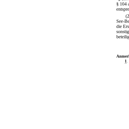
§ 104 
entspr
(
See-Be
die Ers
sonsti
beteili
Anmer
1
.