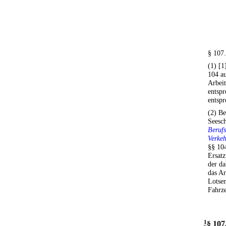
§ 107.
(1) [1
104 au
Arbeit
entspr
entspr
(2) B
Seesch
Berufs
Verkeh
§§ 104
Ersatz
der da
das Ar
Lotsen
Fahrze
1
§ 107