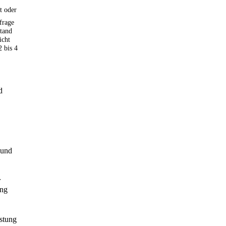
t oder
frage
tand
icht
2 bis 4
d
 und
r
ung
istung