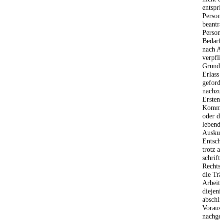
entspr
Person
beantr
Person
Bedar
nach A
verpfl
Grund
Erlass
geford
nachzu
Ersten
Komme
oder d
lebend
Auskun
Entsch
trotz 
schrif
Rechts
die Tr
Arbeit
dieje
abschl
Voraus
nachge