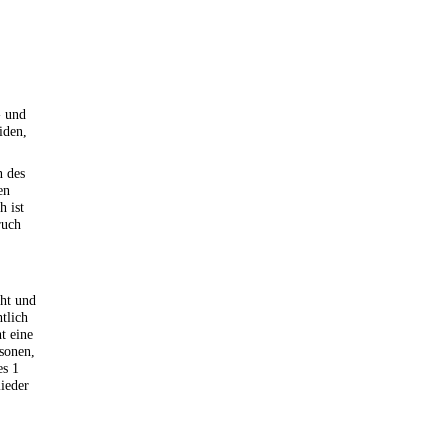
- und
iden,
n des
en
h ist
ruch
ht und
tlich
ht eine
sonen,
es 1
lieder