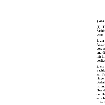
§ 41a.
(1) [1
Sachle
wenn
1. zur
Anspr
voraus
und d
mit hi
vorlie
2. ein
Sachl
zur Fe
länger
Bedar
ist un
über d
der Be
entsch
Entsch