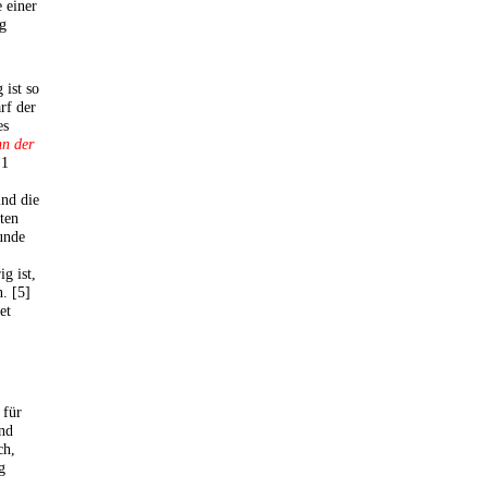
 einer
ng
 ist so
rf der
es
nn der
 1
ind die
ten
unde
g ist,
. [5]
et
 für
end
ch,
g