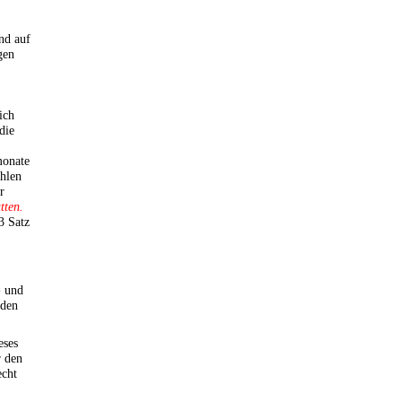
nd auf
gen
ich
die
monate
ahlen
r
tten.
3 Satz
- und
eden
eses
r den
echt