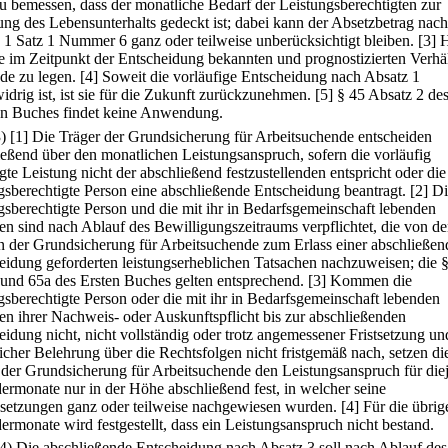
 zu bemessen, dass der monatliche Bedarf der Leistungsberechtigten zur
ung des Lebensunterhalts gedeckt ist; dabei kann der Absetzbetrag nac
 1 Satz 1 Nummer 6 ganz oder teilweise unberücksichtigt bleiben.
[3] 
ie im Zeitpunkt der Entscheidung bekannten und prognostizierten Verhäl
de zu legen.
[4] Soweit die vorläufige Entscheidung nach Absatz 1
idrig ist, ist sie für die Zukunft zurückzunehmen.
[5] § 45 Absatz 2 de
n Buches findet keine Anwendung.
3)
[1] Die Träger der Grundsicherung für Arbeitsuchende entscheiden
ießend über den monatlichen Leistungsanspruch, sofern die vorläufig
gte Leistung nicht der abschließend festzustellenden entspricht oder die
ngsberechtigte Person eine abschließende Entscheidung beantragt.
[2] D
ngsberechtigte Person und die mit ihr in Bedarfsgemeinschaft lebenden
en sind nach Ablauf des Bewilligungszeitraums verpflichtet, die von d
n der Grundsicherung für Arbeitsuchende zum Erlass einer abschließe
eidung geforderten leistungserheblichen Tatsachen nachzuweisen; die 
 und 65a des Ersten Buches gelten entsprechend.
[3] Kommen die
ngsberechtigte Person oder die mit ihr in Bedarfsgemeinschaft lebenden
en ihrer Nachweis- oder Auskunftspflicht bis zur abschließenden
eidung nicht, nicht vollständig oder trotz angemessener Fristsetzung un
licher Belehrung über die Rechtsfolgen nicht fristgemäß nach, setzen di
 der Grundsicherung für Arbeitsuchende den Leistungsanspruch für die
ermonate nur in der Höhe abschließend fest, in welcher seine
setzungen ganz oder teilweise nachgewiesen wurden.
[4] Für die übrig
ermonate wird festgestellt, dass ein Leistungsanspruch nicht bestand.
(4) Die abschließende Entscheidung nach Absatz 3 soll nach Ablauf des