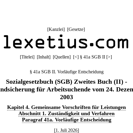
[
Kanzlei
] [
Gesetze
]
[
Titelei
] [
Inhalt
] [
Quellen
]
[
<
]
§ 41a SGB II
[
>
]
§ 41a SGB II. Vorläufige Entscheidung
Sozialgesetzbuch (SGB) Zweites Buch (II) -
ndsicherung für Arbeitsuchende vom 24. Deze
2003
Kapitel 4. Gemeinsame Vorschriften für Leistungen
Abschnitt 1. Zuständigkeit und Verfahren
Paragraf 41a. Vorläufige Entscheidung
[1. Juli 2026]