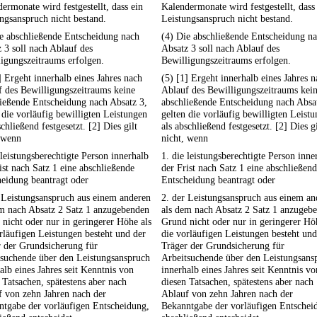
ermonate wird festgestellt, dass ein
Kalendermonate wird festgestellt, dass
ngsanspruch nicht bestand.
Leistungsanspruch nicht bestand.
e abschließende Entscheidung nach
(4) Die abschließende Entscheidung n
 3 soll nach Ablauf des
Absatz 3 soll nach Ablauf des
igungszeitraums erfolgen.
Bewilligungszeitraums erfolgen.
] Ergeht innerhalb eines Jahres nach
(5) [1] Ergeht innerhalb eines Jahres 
 des Bewilligungszeitraums keine
Ablauf des Bewilligungszeitraums kei
ießende Entscheidung nach Absatz 3,
abschließende Entscheidung nach Absa
 die vorläufig bewilligten Leistungen
gelten die vorläufig bewilligten Leist
schließend festgesetzt. [2] Dies gilt
als abschließend festgesetzt. [2] Dies gi
 wenn
nicht, wenn
 leistungsberechtigte Person innerhalb
1. die leistungsberechtigte Person inne
ist nach Satz 1 eine abschließende
der Frist nach Satz 1 eine abschließen
eidung beantragt oder
Entscheidung beantragt oder
 Leistungsanspruch aus einem anderen
2. der Leistungsanspruch aus einem an
em nach Absatz 2 Satz 1 anzugebenden
als dem nach Absatz 2 Satz 1 anzugeb
nicht oder nur in geringerer Höhe als
Grund nicht oder nur in geringerer Hö
rläufigen Leistungen besteht und der
die vorläufigen Leistungen besteht und
 der Grundsicherung für
Träger der Grundsicherung für
tsuchende über den Leistungsanspruch
Arbeitsuchende über den Leistungsans
alb eines Jahres seit Kenntnis von
innerhalb eines Jahres seit Kenntnis vo
 Tatsachen, spätestens aber nach
diesen Tatsachen, spätestens aber nach
 von zehn Jahren nach der
Ablauf von zehn Jahren nach der
ntgabe der vorläufigen Entscheidung,
Bekanntgabe der vorläufigen Entschei