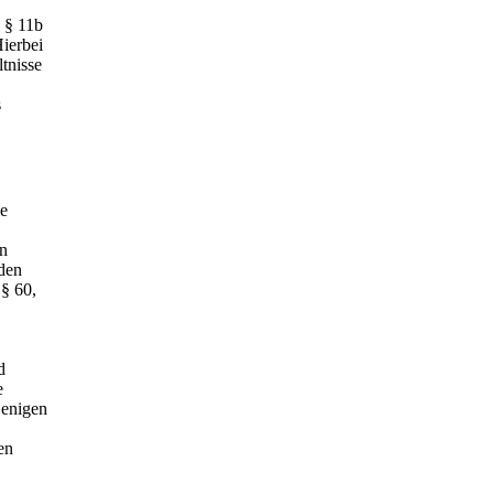
h § 11b
Hierbei
tnisse
s
ie
en
nden
§§ 60,
d
e
jenigen
en