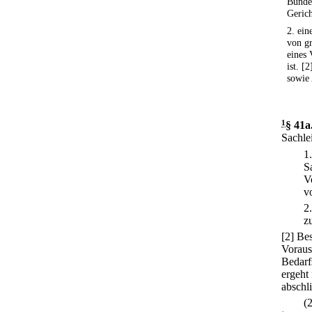
Bunde
Gerich
2. ein
von g
eines 
ist. [
sowie 
1
§ 41a
Sachle
1
S
V
v
2
z
[2] Be
Voraus
Bedarf
ergeht
abschl
(