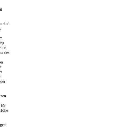
ng
n sind
s
um
ung
chen
5a des
on
t
er
n
oder
tzen
 für
 Höhe
igen