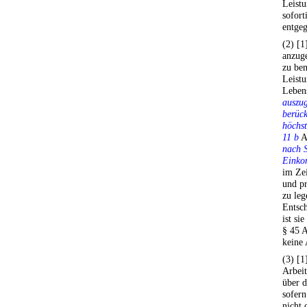
Leistu
sofort
entgeg
(2) [1
anzuge
zu bem
Leistu
Lebens
auszug
berück
höchst
11 b
A
nach S
Einko
im Ze
und pr
zu leg
Entsch
ist si
§ 45 A
keine
(3) [1
Arbeit
über d
sofern
nicht 