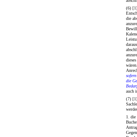
abschl
(6) [1
Entsch
die ab
anzur
Bewill
Kalen
Leistu
darau
abschl
anzur
dieses
wären.
Anrec
sofern
die Ge
Bedarf
auch i
(7) [1
Sachle
werde
1. die
Buches
Antra
Gegens