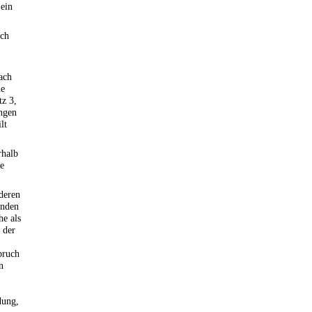
 ein
ach
nach
ne
tz 3,
ungen
lt
rhalb
de
deren
enden
he als
 der
pruch
n
dung,