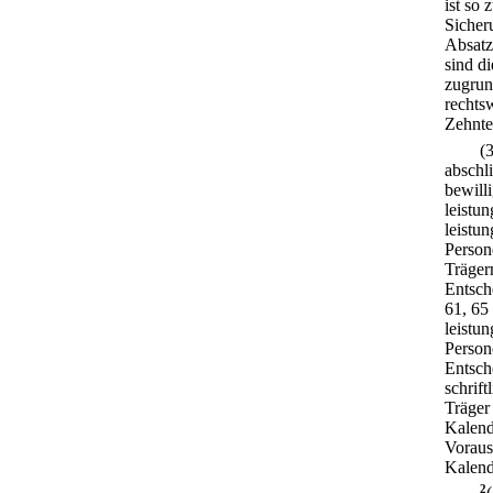
ist so
Sicher
Absatz
sind d
zugrun
rechtsw
Zehnte
(
abschl
bewilli
leistu
leistu
Person
Träger
Entsch
61, 65
leistu
Person
Entsch
schrift
Träger
Kalend
Voraus
Kalend
2