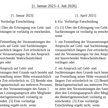
[1. Januar 2023–1. Juli 2026]
[1. Januar 2023]
[1. April 2021]
 Vorläufige Entscheidung
§ 41a. Vorläufige Entscheidung
] Über die Erbringung von Geld- und
(1) [1] Über die Erbringung von Geld
istungen ist vorläufig zu entscheiden,
Sachleistungen ist vorläufig zu entsche
wenn
 Feststellung der Voraussetzungen des
1. zur Feststellung der Voraussetzunge
uchs auf Geld- und Sachleistungen
Anspruchs auf Geld- und Sachleistung
sichtlich längere Zeit erforderlich ist
voraussichtlich längere Zeit erforderlic
ie Voraussetzungen für den Anspruch
und die Voraussetzungen für den Ansp
nreichender Wahrscheinlichkeit
mit hinreichender Wahrscheinlichkeit
gen oder
vorliegen oder
 Anspruch auf Geld- und
2. ein Anspruch auf Geld- und
eistungen dem Grunde nach besteht und
Sachleistungen dem Grunde nach beste
ststellung seiner Höhe voraussichtlich
zur Feststellung seiner Höhe voraussich
e Zeit erforderlich ist. [2] Besteht eine
längere Zeit erforderlich ist. [2] Beste
fsgemeinschaft aus mehreren Personen,
Bedarfsgemeinschaft aus mehreren Per
ter den Voraussetzungen des Satzes 1
ist unter den Voraussetzungen des Satz
en Leistungsanspruch aller Mitglieder
über den Leistungsanspruch aller Mitg
darfsgemeinschaft vorläufig zu
der Bedarfsgemeinschaft vorläufig zu
eiden. [3] Eine vorläufige
entscheiden. [3] Eine vorläufige
eidung ergeht nicht, wenn
Entscheidung ergeht nicht, wenn