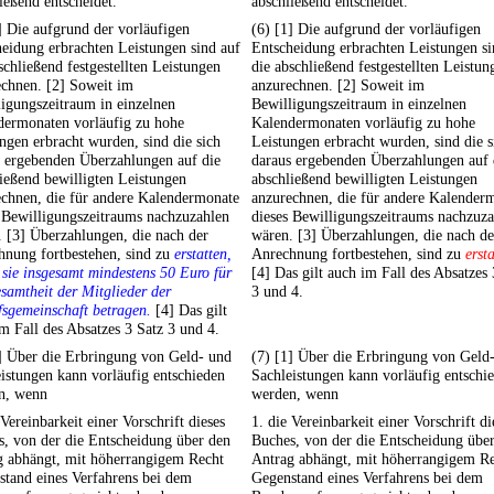
ießend entscheidet.
abschließend entscheidet.
] Die aufgrund der vorläufigen
(6) [1] Die aufgrund der vorläufigen
eidung erbrachten Leistungen sind auf
Entscheidung erbrachten Leistungen si
schließend festgestellten Leistungen
die abschließend festgestellten Leistun
echnen. [2] Soweit im
anzurechnen. [2] Soweit im
igungszeitraum in einzelnen
Bewilligungszeitraum in einzelnen
dermonaten vorläufig zu hohe
Kalendermonaten vorläufig zu hohe
ngen erbracht wurden, sind die sich
Leistungen erbracht wurden, sind die s
s ergebenden Überzahlungen auf die
daraus ergebenden Überzahlungen auf 
ießend bewilligten Leistungen
abschließend bewilligten Leistungen
echnen, die für andere Kalendermonate
anzurechnen, die für andere Kalender
 Bewilligungszeitraums nachzuzahlen
dieses Bewilligungszeitraums nachzuz
 [3] Überzahlungen, die nach der
wären. [3] Überzahlungen, die nach de
hnung fortbestehen, sind zu
erstatten,
Anrechnung fortbestehen, sind zu
ersta
 sie insgesamt mindestens 50 Euro für
[4] Das gilt auch im Fall des Absatzes 
samtheit der Mitglieder der
3 und 4.
sgemeinschaft betragen.
[4] Das gilt
m Fall des Absatzes 3 Satz 3 und 4.
] Über die Erbringung von Geld- und
(7) [1] Über die Erbringung von Geld
istungen kann vorläufig entschieden
Sachleistungen kann vorläufig entschi
n, wenn
werden, wenn
 Vereinbarkeit einer Vorschrift dieses
1. die Vereinbarkeit einer Vorschrift di
, von der die Entscheidung über den
Buches, von der die Entscheidung übe
g abhängt, mit höherrangigem Recht
Antrag abhängt, mit höherrangigem R
tand eines Verfahrens bei dem
Gegenstand eines Verfahrens bei dem