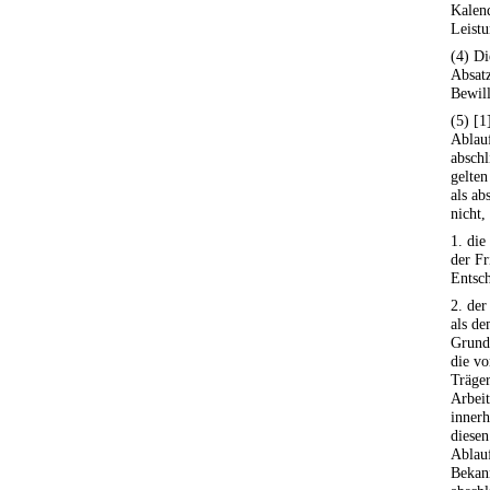
Kalend
Leistu
(4) Di
Absatz
Bewill
(5) [1
Ablauf
abschl
gelten
als ab
nicht,
1. die
der Fr
Entsch
2. der
als d
Grund 
die vo
Träger
Arbei
innerh
diesen
Ablauf
Bekan