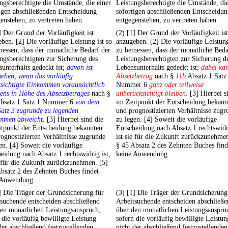
ngsberechtigte die Umstände, die einer
Leistungsberechtigte die Umstände, die
igen abschließenden Entscheidung
sofortigen abschließenden Entscheidu
enstehen, zu vertreten haben.
entgegenstehen, zu vertreten haben.
] Der Grund der Vorläufigkeit ist
(2) [1] Der Grund der Vorläufigkeit ist
ben. [2] Die vorläufige Leistung ist so
anzugeben. [2] Die vorläufige Leistung
essen, dass der monatliche Bedarf der
zu bemessen, dass der monatliche Beda
ngsberechtigten zur Sicherung des
Leistungsberechtigten zur Sicherung d
unterhalts gedeckt ist;
davon ist
Lebensunterhalts gedeckt ist;
dabei ka
ehen, wenn das vorläufig
Absetzbetrag
nach §
11b
Absatz 1 Satz
sichtigte Einkommen voraussichtlich
Nummer 6
ganz oder teilweise
ens in Höhe des Absetzbetrages
nach §
unberücksichtigt bleiben.
[3] Hierbei s
bsatz 1 Satz 1 Nummer 6
von dem
im Zeitpunkt der Entscheidung bekann
atz 3 zugrunde zu legenden
und prognostizierten Verhältnisse zugr
mmen abweicht.
[3] Hierbei sind die
zu legen. [4] Soweit die vorläufige
itpunkt der Entscheidung bekannten
Entscheidung nach Absatz 1 rechtswidri
ognostizierten Verhältnisse zugrunde
ist sie für die Zukunft zurückzunehmen
en. [4] Soweit die vorläufige
§ 45 Absatz 2 des Zehnten Buches find
eidung nach Absatz 1 rechtswidrig ist,
keine Anwendung.
e für die Zukunft zurückzunehmen. [5]
bsatz 2 des Zehnten Buches findet
 Anwendung.
] Die Träger der Grundsicherung für
(3) [1] Die Träger der Grundsicherung
suchende entscheiden abschließend
Arbeitsuchende entscheiden abschließ
en monatlichen Leistungsanspruch,
über den monatlichen Leistungsanspru
 die vorläufig bewilligte Leistung
sofern die vorläufig bewilligte Leistun
der abschließend festzustellenden
nicht der abschließend festzustellenden