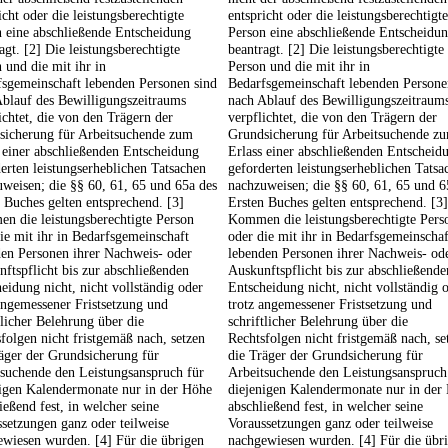
icht oder die leistungsberechtigte
entspricht oder die leistungsberechtigte
 eine abschließende Entscheidung
Person eine abschließende Entscheidu
agt. [2] Die leistungsberechtigte
beantragt. [2] Die leistungsberechtigte
 und die mit ihr in
Person und die mit ihr in
fsgemeinschaft lebenden Personen sind
Bedarfsgemeinschaft lebenden Persone
blauf des Bewilligungszeitraums
nach Ablauf des Bewilligungszeitraum
ichtet, die von den Trägern der
verpflichtet, die von den Trägern der
sicherung für Arbeitsuchende zum
Grundsicherung für Arbeitsuchende z
 einer abschließenden Entscheidung
Erlass einer abschließenden Entscheid
erten leistungserheblichen Tatsachen
geforderten leistungserheblichen Tatsa
weisen; die §§ 60, 61, 65 und 65a des
nachzuweisen; die §§ 60, 61, 65 und 6
 Buches gelten entsprechend. [3]
Ersten Buches gelten entsprechend. [3]
n die leistungsberechtigte Person
Kommen die leistungsberechtigte Pers
ie mit ihr in Bedarfsgemeinschaft
oder die mit ihr in Bedarfsgemeinschaf
en Personen ihrer Nachweis- oder
lebenden Personen ihrer Nachweis- od
ftspflicht bis zur abschließenden
Auskunftspflicht bis zur abschließende
eidung nicht, nicht vollständig oder
Entscheidung nicht, nicht vollständig 
angemessener Fristsetzung und
trotz angemessener Fristsetzung und
tlicher Belehrung über die
schriftlicher Belehrung über die
folgen nicht fristgemäß nach, setzen
Rechtsfolgen nicht fristgemäß nach, se
äger der Grundsicherung für
die Träger der Grundsicherung für
suchende den Leistungsanspruch für
Arbeitsuchende den Leistungsanspruch
nigen Kalendermonate nur in der Höhe
diejenigen Kalendermonate nur in der
ießend fest, in welcher seine
abschließend fest, in welcher seine
setzungen ganz oder teilweise
Voraussetzungen ganz oder teilweise
wiesen wurden. [4] Für die übrigen
nachgewiesen wurden. [4] Für die übr