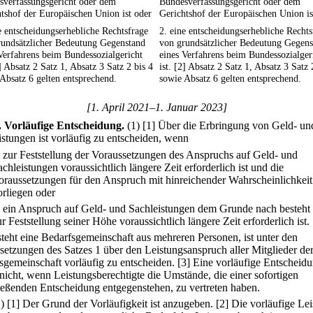
sverfassungsgericht oder dem
Bundesverfassungsgericht oder dem
tshof der Europäischen Union ist oder
Gerichtshof der Europäischen Union is
e entscheidungserhebliche Rechtsfrage
2. eine entscheidungserhebliche Rechts
rundsätzlicher Bedeutung Gegenstand
von grundsätzlicher Bedeutung Gegens
Verfahrens beim Bundessozialgericht
eines Verfahrens beim Bundessozialger
2] Absatz 2 Satz 1, Absatz 3 Satz 2 bis 4
ist. [2] Absatz 2 Satz 1, Absatz 3 Satz 
Absatz 6 gelten entsprechend.
sowie Absatz 6 gelten entsprechend.
[1. April 2021–1. Januar 2023]
.
Vorläufige Entscheidung.
(1)
[1] Über die Erbringung von Geld- un
istungen ist vorläufig zu entscheiden, wenn
.
zur Feststellung der Voraussetzungen des Anspruchs auf Geld- und
achleistungen voraussichtlich längere Zeit erforderlich ist und die
oraussetzungen für den Anspruch mit hinreichender Wahrscheinlichkeit
orliegen oder
.
ein Anspruch auf Geld- und Sachleistungen dem Grunde nach besteht
ur Feststellung seiner Höhe voraussichtlich längere Zeit erforderlich ist.
steht eine Bedarfsgemeinschaft aus mehreren Personen, ist unter den
setzungen des Satzes 1 über den Leistungsanspruch aller Mitglieder de
sgemeinschaft vorläufig zu entscheiden.
[3] Eine vorläufige Entscheid
 nicht, wenn Leistungsberechtigte die Umstände, die einer sofortigen
ießenden Entscheidung entgegenstehen, zu vertreten haben.
2)
[1] Der Grund der Vorläufigkeit ist anzugeben.
[2] Die vorläufige Le