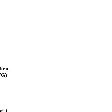
ften
TG)
ach §