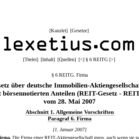
[
Kanzlei
] [
Gesetze
]
[
Titelei
] [
Inhalt
] [
Quellen
]
[
<
]
§ 6 REITG
[
>
]
§ 6 REITG. Firma
etz über deutsche Immobilien-Aktiengesellscha
t börsennotierten Anteilen (REIT-Gesetz - REI
vom 28. Mai 2007
Abschnitt 1. Allgemeine Vorschriften
Paragraf 6. Firma
[1. Januar 2007]
irma.
Die Firma einer REIT-Aktiengesellschaft muss, auch wenn sie n