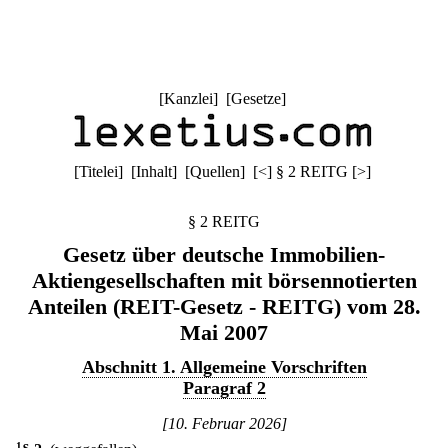
[
Kanzlei
] [
Gesetze
]
[
Titelei
] [
Inhalt
] [
Quellen
]
[
<
]
§ 2 REITG
[
>
]
§ 2 REITG
Gesetz über deutsche Immobilien-
Aktiengesellschaften mit börsennotierten
Anteilen (REIT-Gesetz - REITG) vom 28.
Mai 2007
Abschnitt 1. Allgemeine Vorschriften
Paragraf 2
[10. Februar 2026]
1