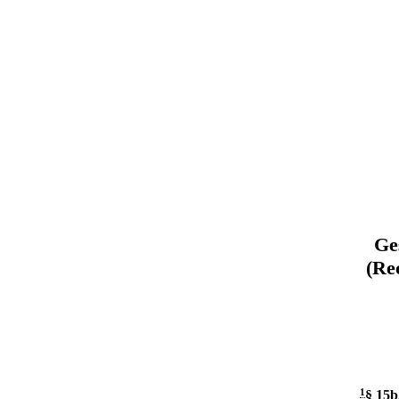
Ge
(Re
1
§ 15b