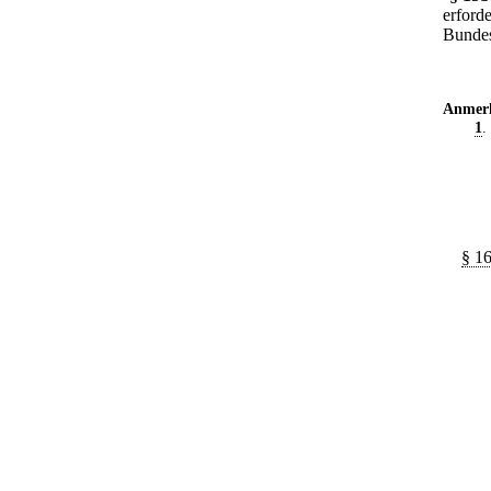
erford
Bundes
Anmer
1
.
§ 16