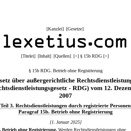
[
Kanzlei
] [
Gesetze
]
[
Titelei
] [
Inhalt
] [
Quellen
]
[
<
]
§ 15b RDG
[
>
]
§ 15b RDG. Betrieb ohne Registrierung
setz über außergerichtliche Rechtsdienstleistun
chtsdienstleistungsgesetz - RDG) vom 12. Deze
2007
Teil 3. Rechtsdienstleistungen durch registrierte Personen
Paragraf 15b. Betrieb ohne Registrierung
[1. Januar 2025]
.
Betrieb ohne Registrierung.
Werden Rechtsdienstleistungen ohne