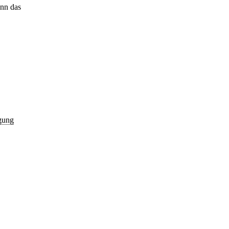
ann das
igung