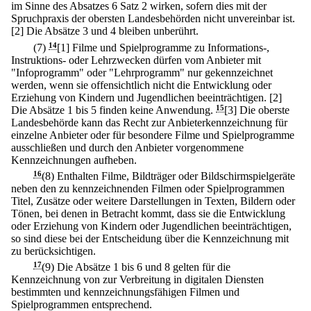
im Sinne des Absatzes 6 Satz 2 wirken, sofern dies mit der
Spruchpraxis der obersten Landesbehörden nicht unvereinbar ist.
[2] Die Absätze 3 und 4 bleiben unberührt.
(7)
14
[1] Filme und Spielprogramme zu Informations-,
Instruktions- oder Lehrzwecken dürfen vom Anbieter mit
"Infoprogramm" oder "Lehrprogramm" nur gekennzeichnet
werden, wenn sie offensichtlich nicht die Entwicklung oder
Erziehung von Kindern und Jugendlichen beeinträchtigen.
[2]
Die Absätze 1 bis 5 finden keine Anwendung.
15
[3] Die oberste
Landesbehörde kann das Recht zur Anbieterkennzeichnung für
einzelne Anbieter oder für besondere Filme und Spielprogramme
ausschließen und durch den Anbieter vorgenommene
Kennzeichnungen aufheben.
16
(8) Enthalten Filme, Bildträger oder Bildschirmspielgeräte
neben den zu kennzeichnenden Filmen oder Spielprogrammen
Titel, Zusätze oder weitere Darstellungen in Texten, Bildern oder
Tönen, bei denen in Betracht kommt, dass sie die Entwicklung
oder Erziehung von Kindern oder Jugendlichen beeinträchtigen,
so sind diese bei der Entscheidung über die Kennzeichnung mit
zu berücksichtigen.
17
(9) Die Absätze 1 bis 6 und 8 gelten für die
Kennzeichnung von zur Verbreitung in digitalen Diensten
bestimmten und kennzeichnungsfähigen Filmen und
Spielprogrammen entsprechend.