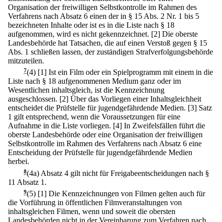
Organisation der freiwilligen Selbstkontrolle im Rahmen des
Verfahrens nach Absatz 6 einen der in § 15 Abs. 2 Nr. 1 bis 5
bezeichneten Inhalte oder ist es in die Liste nach § 18
aufgenommen, wird es nicht gekennzeichnet.
[2] Die oberste
Landesbehörde hat Tatsachen, die auf einen Verstoß gegen § 15
Abs. 1 schließen lassen, der zuständigen Strafverfolgungsbehörde
mitzuteilen.
7
(4)
[1] Ist ein Film oder ein Spielprogramm mit einem in die
Liste nach § 18 aufgenommenen Medium ganz oder im
Wesentlichen inhaltsgleich, ist die Kennzeichnung
ausgeschlossen.
[2] Über das Vorliegen einer Inhaltsgleichheit
entscheidet die Prüfstelle für jugendgefährdende Medien.
[3] Satz
1 gilt entsprechend, wenn die Voraussetzungen für eine
Aufnahme in die Liste vorliegen.
[4] In Zweifelsfällen führt die
oberste Landesbehörde oder eine Organisation der freiwilligen
Selbstkontrolle im Rahmen des Verfahrens nach Absatz 6 eine
Entscheidung der Prüfstelle für jugendgefährdende Medien
herbei.
8
(4a) Absatz 4 gilt nicht für Freigabeentscheidungen nach §
11 Absatz 1.
9
(5)
[1] Die Kennzeichnungen von Filmen gelten auch für
die Vorführung in öffentlichen Filmveranstaltungen von
inhaltsgleichen Filmen, wenn und soweit die obersten
Landesbehörden nicht in der Vereinbarung zum Verfahren nach