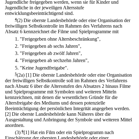
Jugendliche freigegeben werden, wenn sie für Kinder und
Jugendliche in der jeweiligen Altersstufe
entwicklungsbeeinträchtigend sind.
4
(2) Die oberste Landesbehörde oder eine Organisation der
freiwilligen Selbstkontrolle im Rahmen des Verfahrens nach
Absatz 6 kennzeichnet die Filme und Spielprogramme mit
1.
"Freigegeben ohne Altersbeschränkung",
2.
"Freigegeben ab sechs Jahren",
3.
"Freigegeben ab zwölf Jahren",
4.
"Freigegeben ab sechzehn Jahren",
5.
"Keine Jugendfreigabe".
5
(2a)
[1] Die oberste Landesbehörde oder eine Organisation
der freiwilligen Selbstkontrolle soll im Rahmen des Verfahrens
nach Absatz 6 über die Altersstufen des Absatzes 2 hinaus Filme
und Spielprogramme mit Symbolen und weiteren Mitteln
kennzeichnen, mit denen die wesentlichen Gründe für die
Altersfreigabe des Mediums und dessen potenzielle
Beeinträchtigung der persönlichen Integrität angegeben werden.
[2] Die oberste Landesbehörde kann Näheres über die
Ausgestaltung und Anbringung der Symbole und weiteren Mittel
anordnen.
(3)
6
[1] Hat ein Film oder ein Spielprogramm nach
Einschätzung der obersten Landesbehörde oder einer