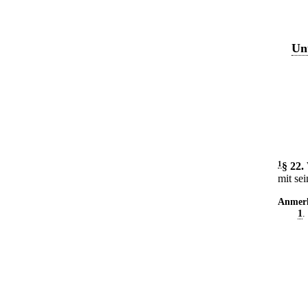
Un
1
§ 22
.
mit se
Anmer
1
.