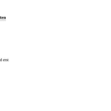
ten
d erst