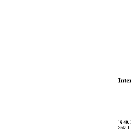
Inte
1
§ 40
.
Satz 1