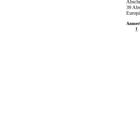
Abschr
39 Abs
Europä
Anmer
1
.