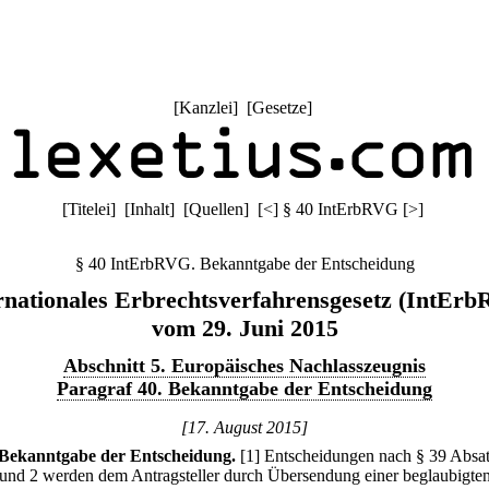
[
Kanzlei
] [
Gesetze
]
[
Titelei
] [
Inhalt
] [
Quellen
]
[
<
]
§ 40 IntErbRVG
[
>
]
§ 40 IntErbRVG. Bekanntgabe der Entscheidung
rnationales Erbrechtsverfahrensgesetz (IntEr
vom 29. Juni 2015
Abschnitt 5. Europäisches Nachlasszeugnis
Paragraf 40. Bekanntgabe der Entscheidung
[17. August 2015]
Bekanntgabe der Entscheidung.
[1] Entscheidungen nach § 39 Absat
 und 2 werden dem Antragsteller durch Übersendung einer beglaubigte