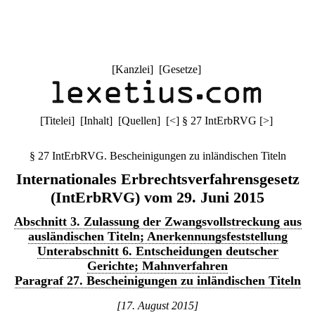
[
Kanzlei
] [
Gesetze
]
[
Titelei
] [
Inhalt
] [
Quellen
]
[
<
]
§ 27 IntErbRVG
[
>
]
§ 27 IntErbRVG. Bescheinigungen zu inländischen Titeln
Internationales Erbrechtsverfahrensgesetz
(IntErbRVG) vom 29. Juni 2015
Abschnitt 3. Zulassung der Zwangsvollstreckung aus
ausländischen Titeln; Anerkennungsfeststellung
Unterabschnitt 6. Entscheidungen deutscher
Gerichte; Mahnverfahren
Paragraf 27. Bescheinigungen zu inländischen Titeln
[17. August 2015]