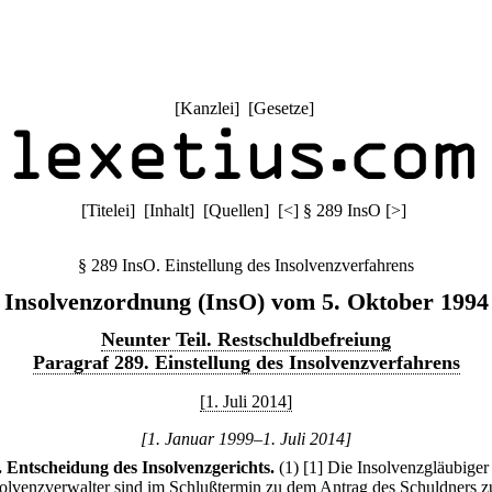
[
Kanzlei
] [
Gesetze
]
[
Titelei
] [
Inhalt
] [
Quellen
]
[
<
]
§ 289 InsO
[
>
]
§ 289 InsO. Einstellung des Insolvenzverfahrens
Insolvenzordnung (InsO) vom 5. Oktober 1994
Neunter Teil. Restschuldbefreiung
Paragraf 289. Einstellung des Insolvenzverfahrens
[1. Juli 2014]
[1. Januar 1999–1. Juli 2014]
.
Entscheidung des Insolvenzgerichts.
(1)
[1] Die Insolvenzgläubiger
solvenzverwalter sind im Schlußtermin zu dem Antrag des Schuldners z