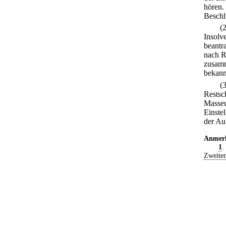
hören.
Beschl
(
Insolv
beantr
nach R
zusamm
bekan
(
Restsc
Masseu
Einstel
der Auf
Anmer
1
.
Zweiten