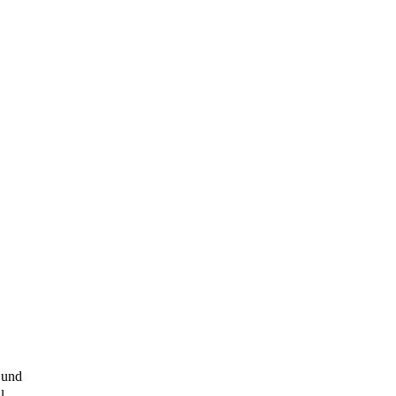
 und
u