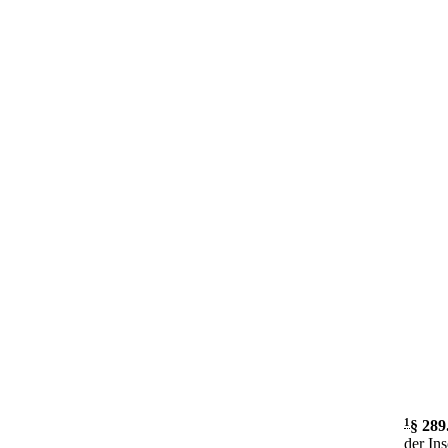
1
§ 289
der In