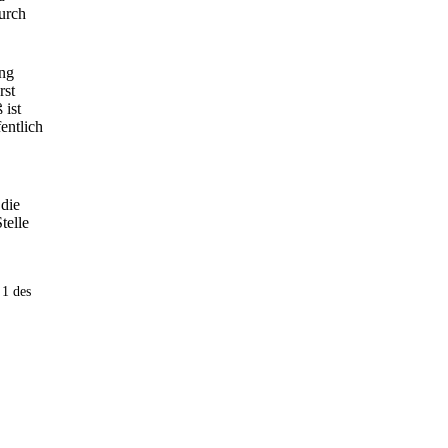
durch
ung
rst
 ist
entlich
 die
telle
 1 des