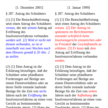
[1. Dezember 2001]
[1. Januar 1999]
§ 287. Antrag des Schuldners
§ 287. Antrag des Schuldners
(1) [1] Die Restschuldbefreiung
(1) [1] Die Restschuldbefreiung
setzt einen Antrag des Schuldners
setzt einen Antrag des Schuldners
voraus,
der mit
seinem
Antrag auf
voraus. [2] Der Antrag ist
Eröffnung des
spätestens im Berichtstermin
Insolvenzverfahrens verbunden
entweder schriftlich beim
werden soll. [2] Wird er nicht mit
Insolvenzgericht einzureichen oder
diesem verbunden, so ist er
zu Protokoll
der
Geschäftsstelle zu
innerhalb von zwei Wochen nach
erklären. [3] Er kann
mit
dem
dem Hinweis gemäß § 20 Abs. 2
Antrag auf Eröffnung des
zu stellen.
Insolvenzverfahrens verbunden
werden.
(2) [1] Dem Antrag ist die
(2) [1] Dem Antrag ist die
Erklärung beizufügen, daß der
Erklärung beizufügen, daß der
Schuldner seine pfändbaren
Schuldner seine pfändbaren
Forderungen auf Bezüge aus
Forderungen auf Bezüge aus
einem Dienstverhältnis oder an
einem Dienstverhältnis oder an
deren Stelle tretende laufende
deren Stelle tretende laufende
Bezüge für die Zeit von
sechs
Bezüge für die Zeit von
sieben
Jahren nach der
Eröffnung
des
Jahren nach der
Aufhebung
des
Insolvenzverfahrens an einen vom
Insolvenzverfahrens an einen vom
Gericht zu bestimmenden
Gericht zu bestimmenden
Treuhänder abtritt. [2] Hatte der
Treuhänder abtritt. [2] Hatte der