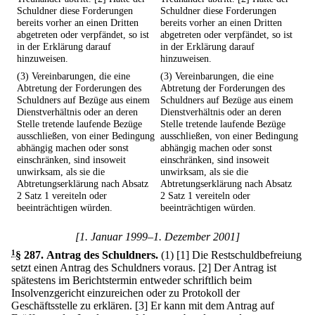
Schuldner diese Forderungen
Schuldner diese Forderungen
bereits vorher an einen Dritten
bereits vorher an einen Dritten
abgetreten oder verpfändet, so ist
abgetreten oder verpfändet, so ist
in der Erklärung darauf
in der Erklärung darauf
hinzuweisen.
hinzuweisen.
(3) Vereinbarungen, die eine
(3) Vereinbarungen, die eine
Abtretung der Forderungen des
Abtretung der Forderungen des
Schuldners auf Bezüge aus einem
Schuldners auf Bezüge aus einem
Dienstverhältnis oder an deren
Dienstverhältnis oder an deren
Stelle tretende laufende Bezüge
Stelle tretende laufende Bezüge
ausschließen, von einer Bedingung
ausschließen, von einer Bedingung
abhängig machen oder sonst
abhängig machen oder sonst
einschränken, sind insoweit
einschränken, sind insoweit
unwirksam, als sie die
unwirksam, als sie die
Abtretungserklärung nach Absatz
Abtretungserklärung nach Absatz
2 Satz 1 vereiteln oder
2 Satz 1 vereiteln oder
beeinträchtigen würden.
beeinträchtigen würden.
[1. Januar 1999–1. Dezember 2001]
1
§ 287
.
Antrag des Schuldners.
(1)
[1] Die Restschuldbefreiung
setzt einen Antrag des Schuldners voraus.
[2] Der Antrag ist
spätestens im Berichtstermin entweder schriftlich beim
Insolvenzgericht einzureichen oder zu Protokoll der
Geschäftsstelle zu erklären.
[3] Er kann mit dem Antrag auf