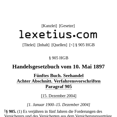
[
Kanzlei
] [
Gesetze
]
[
Titelei
] [
Inhalt
] [
Quellen
]
[
<
]
§ 905 HGB
§ 905 HGB
Handelsgesetzbuch vom 10. Mai 1897
Fünftes Buch. Seehandel
Achter Abschnitt. Verfahrensvorschriften
Paragraf 905
[15. Dezember 2004]
[1. Januar 1900–15. Dezember 2004]
1
§ 905
.
(1) Es verjähren in fünf Jahren die Forderungen des
Versicherers und des Versicherten aus dem Versicherungsverträge.