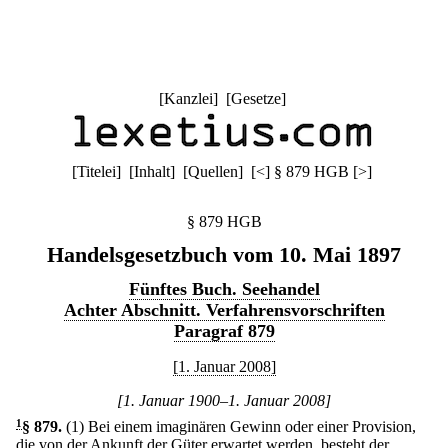
[
Kanzlei
] [
Gesetze
]
[
Titelei
] [
Inhalt
] [
Quellen
]
[
<
]
§ 879 HGB
[
>
]
§ 879 HGB
Handelsgesetzbuch vom 10. Mai 1897
Fünftes Buch. Seehandel
Achter Abschnitt. Verfahrensvorschriften
Paragraf 879
[1. Januar 2008]
[1. Januar 1900–1. Januar 2008]
1
§ 879
.
(1) Bei einem imaginären Gewinn oder einer Provision,
die von der Ankunft der Güter erwartet werden, besteht der