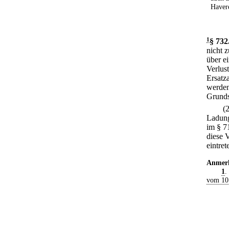
Havere
1
§ 732
nicht 
über e
Verlus
Ersatza
werden
Grunds
(
Ladung
im § 7
diese 
eintre
Anmer
1
.
vom 10