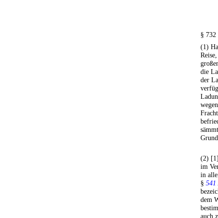
§ 732
(1) Ha
Reise,
große
die L
der L
verfüg
Ladung
wegen 
Fracht
befri
sämmt
Grunds
(2) [1
im Ver
in all
§
541
bezei
dem W
bestim
auch z