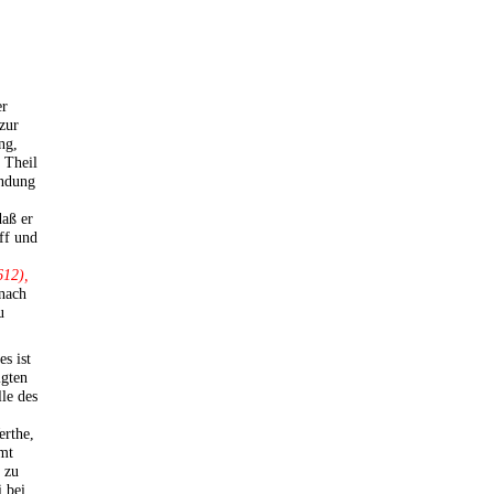
er
zur
ng,
 Theil
endung
daß er
ff und
612),
nach
u
es ist
igten
lle des
rthe,
mt
 zu
 bei