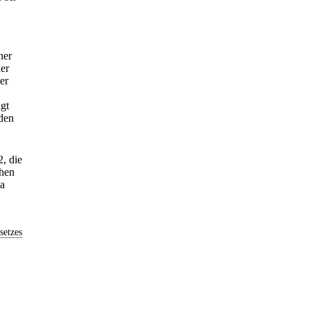
ner
er
er
igt
den
2, die
chen
wa
setzes