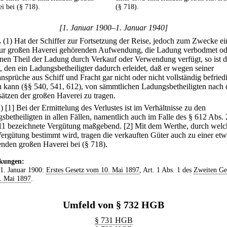
i bei (§ 718).
(§ 718).
[1. Januar 1900–1. Januar 1940]
.
(1) Hat der Schiffer zur Fortsetzung der Reise, jedoch zum Zwecke ei
zur großen Haverei gehörenden Aufwendung, die Ladung verbodmet od
inen Theil der Ladung durch Verkauf oder Verwendung verfügt, so ist d
t, den ein Ladungsbetheiligter dadurch erleidet, daß er wegen seiner
nsprüche aus Schiff und Fracht gar nicht oder nicht vollständig befried
 kann (§§ 540, 541, 612), von sämmtlichen Ladungsbetheiligten nach 
ätzen der großen Haverei zu tragen.
2)
[1] Bei der Ermittelung des Verlustes ist im Verhältnisse zu den
sbetheiligten in allen Fällen, namentlich auch im Falle des § 612 Abs. 
11 bezeichnete Vergütung maßgebend.
[2] Mit dem Werthe, durch wel
Vergütung bestimmt wird, tragen die verkauften Güter auch zu einer et
tenden großen Haverei bei (§ 718).
kungen:
 1. Januar 1900:
Erstes Gesetz vom 10. Mai 1897
, Art. 1 Abs. 1 des
Zweiten Ge
. Mai 1897
.
Umfeld von § 732 HGB
§ 731 HGB