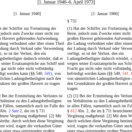
[1. Januar 1940–6. April 1973]
[1. Januar 1940]
[1. Januar 1900]
§ 732
t der Schiffer zur Fortsetzung der
(1) Hat der Schiffer zur Fortsetzung d
 jedoch zum Zwecke einer nicht zur
Reise, jedoch zum Zwecke einer nicht 
n Haverei gehörenden Aufwendung,
großen Haverei gehörenden Aufwendu
adung verbodmet oder über einen Theil
die Ladung verbodmet oder über einen
adung durch Verkauf oder Verwendung
der Ladung durch Verkauf oder Verw
t, so ist der Verlust, den ein
verfügt, so ist der Verlust, den ein
sbetheiligter dadurch erleidet, daß er
Ladungsbetheiligter dadurch erleidet, 
seiner Ersatzansprüche aus Schiff und
wegen seiner Ersatzansprüche aus Schi
 gar nicht oder nicht vollständig
Fracht gar nicht oder nicht vollständig
edigt werden kann (§§ 540,
541),
von
befriedigt werden kann (§§ 540,
541, 
lichen Ladungsbetheiligten nach den
von sämmtlichen Ladungsbetheiligten 
ätzen der großen Haverei zu tragen.
den Grundsätzen der großen Haverei z
tragen.
] Bei der Ermittelung des Verlustes ist
(2) [1] Bei der Ermittelung des Verlust
hältnisse zu den Ladungsbetheiligten
im Verhältnisse zu den Ladungsbetheil
en Fällen, namentlich auch im Falle des
in allen Fällen, namentlich auch im Fa
Abs.
2 Satz
2, die im § 711
§
612
Abs. 2, die im § 711 bezeichnete
chnete Vergütung maßgebend. [2] Mit
Vergütung maßgebend. [2] Mit dem We
erthe, durch welchen diese Vergütung
durch welchen diese Vergütung bestim
mt wird, tragen die verkauften Güter
wird, tragen die verkauften Güter auch
u einer etwa eintretenden großen
einer etwa eintretenden großen Haverei