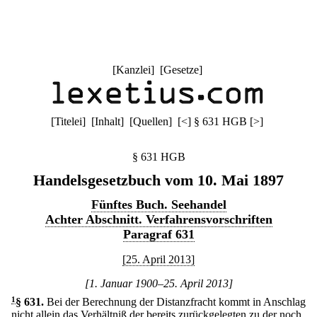
[
Kanzlei
] [
Gesetze
]
[
Titelei
] [
Inhalt
] [
Quellen
]
[
<
]
§ 631 HGB
[
>
]
§ 631 HGB
Handelsgesetzbuch vom 10. Mai 1897
Fünftes Buch. Seehandel
Achter Abschnitt. Verfahrensvorschriften
Paragraf 631
[25. April 2013]
[1. Januar 1900–25. April 2013]
1
§ 631
.
Bei der Berechnung der Distanzfracht kommt in Anschlag
nicht allein das Verhältniß der bereits zurückgelegten zu der noch