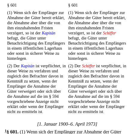
§ 601
§ 601
(1) Wenn sich der Empfänger zur
(1) Wenn sich der Empfänger zur
Abnahme der Güter bereit erklärt,
Abnahme der Güter bereit erklärt,
die Abnahme aber über die von
die Abnahme aber über die von
ihm einzuhaltenden Fristen
ihm einzuhaltenden Fristen
verzögert, so ist der
Kapitän
verzögert, so ist der
Schiffer
befugt, die Güter unter
befugt, die Güter unter
Benachrichtigung des Empfängers
Benachrichtigung des Empfängers
in einem öffentlichen Lagerhaus
in einem öffentlichen Lagerhaus
oder sonst in sicherer Weise zu
oder sonst in sicherer Weise zu
hinterlegen.
hinterlegen.
(2) Der
Kapitän
ist verpflichtet, in
(2) Der
Schiffer
ist verpflichtet, in
dieser Weise zu verfahren und
dieser Weise zu verfahren und
zugleich den Befrachter davon in
zugleich den Befrachter davon in
Kenntniß zu setzen, wenn der
Kenntniß zu setzen, wenn der
Empfänger die Annahme der
Empfänger die Annahme der
Güter verweigert oder sich über
Güter verweigert oder sich über
die Annahme auf die im § 594
die Annahme auf die im § 594
vorgeschriebene Anzeige nicht
vorgeschriebene Anzeige nicht
erklärt oder wenn der Empfänger
erklärt oder wenn der Empfänger
nicht zu ermitteln ist.
nicht zu ermitteln ist.
[1. Januar 1900–6. April 1973]
1
§ 601
.
(1) Wenn sich der Empfänger zur Abnahme der Güter