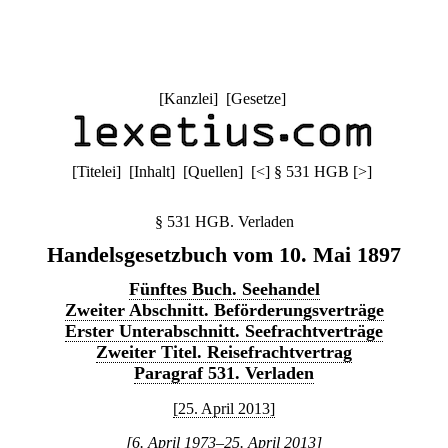
[
Kanzlei
] [
Gesetze
]
[
Titelei
] [
Inhalt
] [
Quellen
]
[
<
]
§ 531 HGB
[
>
]
§ 531 HGB. Verladen
Handelsgesetzbuch vom 10. Mai 1897
Fünftes Buch. Seehandel
Zweiter Abschnitt. Beförderungsverträge
Erster Unterabschnitt. Seefrachtverträge
Zweiter Titel. Reisefrachtvertrag
Paragraf 531. Verladen
[25. April 2013]
[6. April 1973–25. April 2013]