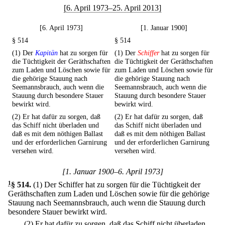
[6. April 1973–25. April 2013]
[6. April 1973]
[1. Januar 1900]
§ 514
§ 514
(1) Der
Kapitän
hat zu sorgen für
(1) Der
Schiffer
hat zu sorgen für
die Tüchtigkeit der Geräthschaften
die Tüchtigkeit der Geräthschaften
zum Laden und Löschen sowie für
zum Laden und Löschen sowie für
die gehörige Stauung nach
die gehörige Stauung nach
Seemannsbrauch, auch wenn die
Seemannsbrauch, auch wenn die
Stauung durch besondere Stauer
Stauung durch besondere Stauer
bewirkt wird.
bewirkt wird.
(2) Er hat dafür zu sorgen, daß
(2) Er hat dafür zu sorgen, daß
das Schiff nicht überladen und
das Schiff nicht überladen und
daß es mit dem nöthigen Ballast
daß es mit dem nöthigen Ballast
und der erforderlichen Garnirung
und der erforderlichen Garnirung
versehen wird.
versehen wird.
[1. Januar 1900–6. April 1973]
1
§ 514
.
(1) Der Schiffer hat zu sorgen für die Tüchtigkeit der
Geräthschaften zum Laden und Löschen sowie für die gehörige
Stauung nach Seemannsbrauch, auch wenn die Stauung durch
besondere Stauer bewirkt wird.
(2) Er hat dafür zu sorgen, daß das Schiff nicht überladen