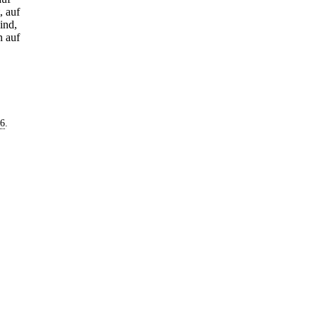
, auf
ind,
n auf
76
.