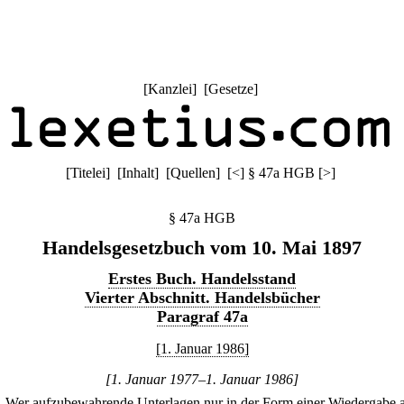
[
Kanzlei
] [
Gesetze
]
[
Titelei
] [
Inhalt
] [
Quellen
]
[
<
]
§ 47a HGB
[
>
]
§ 47a HGB
Handelsgesetzbuch vom 10. Mai 1897
Erstes Buch. Handelsstand
Vierter Abschnitt. Handelsbücher
Paragraf 47a
[1. Januar 1986]
[1. Januar 1977–1. Januar 1986]
.
Wer aufzubewahrende Unterlagen nur in der Form einer Wiedergabe 