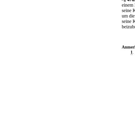
einem B
seine K
um die
seine 
beizub
Anmer
1
.