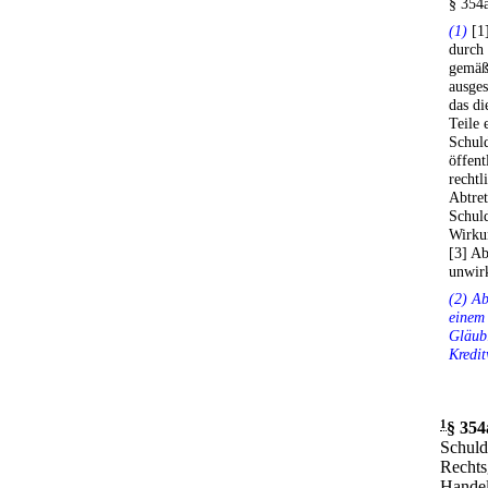
§ 354
(1)
[1]
durch
gemäß
ausges
das di
Teile 
Schuld
öffent
rechtl
Abtre
Schuld
Wirkun
[3] A
unwir
(2) Ab
einem
Gläubi
Kredit
1
§ 354
Schuld
Rechts
Handels