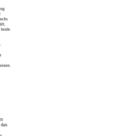
ung
r
buchs
äft,
 beide
-
r
eisten.
em
 das
n