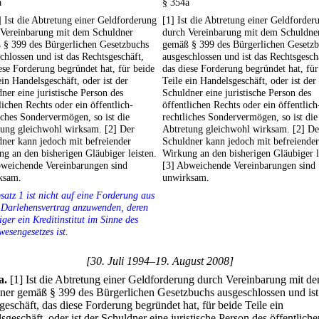
a
§ 354a
 Ist die Abtretung einer Geldforderung
[1] Ist die Abtretung einer Geldforder
 Vereinbarung mit dem Schuldner
durch Vereinbarung mit dem Schuldne
 § 399 des Bürgerlichen Gesetzbuchs
gemäß § 399 des Bürgerlichen Gesetz
chlossen und ist das Rechtsgeschäft,
ausgeschlossen und ist das Rechtsgesch
ese Forderung begründet hat, für beide
das diese Forderung begründet hat, für
ein Handelsgeschäft, oder ist der
Teile ein Handelsgeschäft, oder ist der
ner eine juristische Person des
Schuldner eine juristische Person des
lichen Rechts oder ein öffentlich-
öffentlichen Rechts oder ein öffentlich
iches Sondervermögen, so ist die
rechtliches Sondervermögen, so ist die
tung gleichwohl wirksam. [2] Der
Abtretung gleichwohl wirksam. [2] De
ner kann jedoch mit befreiender
Schuldner kann jedoch mit befreiender
g an den bisherigen Gläubiger leisten.
Wirkung an den bisherigen Gläubiger l
bweichende Vereinbarungen sind
[3] Abweichende Vereinbarungen sind
ksam.
unwirksam.
satz 1 ist nicht auf eine Forderung aus
 Darlehensvertrag anzuwenden, deren
ger ein Kreditinstitut im Sinne des
wesengesetzes ist.
[30. Juli 1994–19. August 2008]
a
.
[1] Ist die Abtretung einer Geldforderung durch Vereinbarung mit d
ner gemäß § 399 des Bürgerlichen Gesetzbuchs ausgeschlossen und ist
geschäft, das diese Forderung begründet hat, für beide Teile ein
geschäft, oder ist der Schuldner eine juristische Person des öffentliche