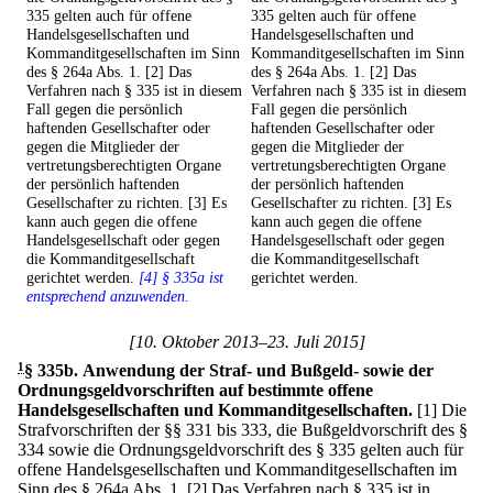
335 gelten auch für offene
335 gelten auch für offene
Handelsgesellschaften und
Handelsgesellschaften und
Kommanditgesellschaften im Sinn
Kommanditgesellschaften im Sinn
des § 264a Abs. 1. [2] Das
des § 264a Abs. 1. [2] Das
Verfahren nach § 335 ist in diesem
Verfahren nach § 335 ist in diesem
Fall gegen die persönlich
Fall gegen die persönlich
haftenden Gesellschafter oder
haftenden Gesellschafter oder
gegen die Mitglieder der
gegen die Mitglieder der
vertretungsberechtigten Organe
vertretungsberechtigten Organe
der persönlich haftenden
der persönlich haftenden
Gesellschafter zu richten. [3] Es
Gesellschafter zu richten. [3] Es
kann auch gegen die offene
kann auch gegen die offene
Handelsgesellschaft oder gegen
Handelsgesellschaft oder gegen
die Kommanditgesellschaft
die Kommanditgesellschaft
gerichtet werden.
[4] § 335a ist
gerichtet werden.
entsprechend anzuwenden.
[10. Oktober 2013–23. Juli 2015]
1
§ 335b
.
Anwendung der Straf- und Bußgeld- sowie der
Ordnungsgeldvorschriften auf bestimmte offene
Handelsgesellschaften und Kommanditgesellschaften.
[1] Die
Strafvorschriften der §§ 331 bis 333, die Bußgeldvorschrift des §
334 sowie die Ordnungsgeldvorschrift des § 335 gelten auch für
offene Handelsgesellschaften und Kommanditgesellschaften im
Sinn des § 264a Abs. 1.
[2] Das Verfahren nach § 335 ist in