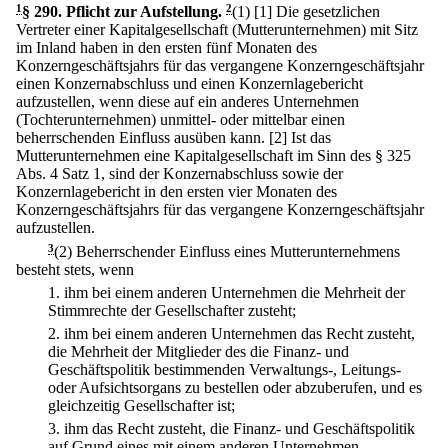
1
§ 290
.
Pflicht zur Aufstellung.
2
(1)
[1] Die gesetzlichen
Vertreter einer Kapitalgesellschaft (Mutterunternehmen) mit Sitz
im Inland haben in den ersten fünf Monaten des
Konzerngeschäftsjahrs für das vergangene Konzerngeschäftsjahr
einen Konzernabschluss und einen Konzernlagebericht
aufzustellen, wenn diese auf ein anderes Unternehmen
(Tochterunternehmen) unmittel- oder mittelbar einen
beherrschenden Einfluss ausüben kann.
[2] Ist das
Mutterunternehmen eine Kapitalgesellschaft im Sinn des § 325
Abs. 4 Satz 1, sind der Konzernabschluss sowie der
Konzernlagebericht in den ersten vier Monaten des
Konzerngeschäftsjahrs für das vergangene Konzerngeschäftsjahr
aufzustellen.
3
(2) Beherrschender Einfluss eines Mutterunternehmens
besteht stets, wenn
1.
ihm bei einem anderen Unternehmen die Mehrheit der
Stimmrechte der Gesellschafter zusteht;
2.
ihm bei einem anderen Unternehmen das Recht zusteht,
die Mehrheit der Mitglieder des die Finanz- und
Geschäftspolitik bestimmenden Verwaltungs-, Leitungs-
oder Aufsichtsorgans zu bestellen oder abzuberufen, und es
gleichzeitig Gesellschafter ist;
3.
ihm das Recht zusteht, die Finanz- und Geschäftspolitik
auf Grund eines mit einem anderen Unternehmen