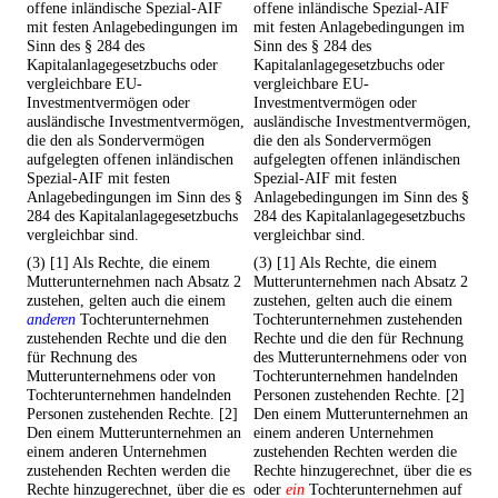
offene inländische Spezial-AIF
offene inländische Spezial-AIF
mit festen Anlagebedingungen im
mit festen Anlagebedingungen im
Sinn des § 284 des
Sinn des § 284 des
Kapitalanlagegesetzbuchs oder
Kapitalanlagegesetzbuchs oder
vergleichbare EU-
vergleichbare EU-
Investmentvermögen oder
Investmentvermögen oder
ausländische Investmentvermögen,
ausländische Investmentvermögen,
die den als Sondervermögen
die den als Sondervermögen
aufgelegten offenen inländischen
aufgelegten offenen inländischen
Spezial-AIF mit festen
Spezial-AIF mit festen
Anlagebedingungen im Sinn des §
Anlagebedingungen im Sinn des §
284 des Kapitalanlagegesetzbuchs
284 des Kapitalanlagegesetzbuchs
vergleichbar sind.
vergleichbar sind.
(3) [1] Als Rechte, die einem
(3) [1] Als Rechte, die einem
Mutterunternehmen nach Absatz 2
Mutterunternehmen nach Absatz 2
zustehen, gelten auch die einem
zustehen, gelten auch die einem
anderen
Tochterunternehmen
Tochterunternehmen zustehenden
zustehenden Rechte und die den
Rechte und die den für Rechnung
für Rechnung des
des Mutterunternehmens oder von
Mutterunternehmens oder von
Tochterunternehmen handelnden
Tochterunternehmen handelnden
Personen zustehenden Rechte. [2]
Personen zustehenden Rechte. [2]
Den einem Mutterunternehmen an
Den einem Mutterunternehmen an
einem anderen Unternehmen
einem anderen Unternehmen
zustehenden Rechten werden die
zustehenden Rechten werden die
Rechte hinzugerechnet, über die es
Rechte hinzugerechnet, über die es
oder
ein
Tochterunternehmen auf